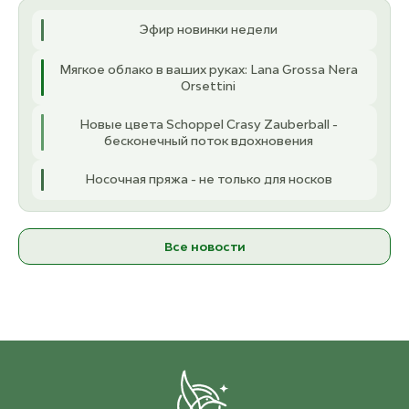
ост. 4
2 200 ₽
о
Эфир новинки недели
8.00 мм
Мягкое облако в ваших руках: Lana Grossa Nera
ост. 2
2 210 ₽
Orsettini
9.00 мм
Новые цвета Schoppel Crasy Zauberball -
ост. 3
2 330 ₽
бесконечный поток вдохновения
Носочная пряжа - не только для носков
Все новости