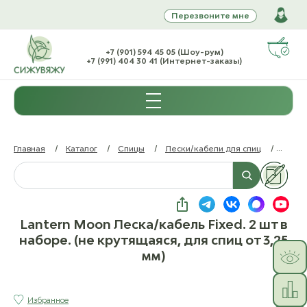
Перезвоните мне
+7 (901) 594 45 05 (Шоу-рум)
+7 (991) 404 30 41 (Интернет-заказы)
Главная
/
Каталог
/
Спицы
/
Лески/кабели для спиц
/
Lanter
Lantern Moon Леска/кабель Fixed. 2 шт в
наборе. (не крутящаяся, для спиц от 3,25
мм)
Избранное