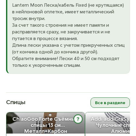
Lantern Moon Леска/кабель Fixed (не крутящаяся)
в нейлоновой оплетке, имеет металлический
тросик внутри.
За счет такого строения не имеет памяти и
расправляется сразу, не закручивается и не
путается в процессе вязания.
Длина лески указана с учетом прикрученных спиц
(от кончика одной до кончика другой).
Обратите внимание! Лески 40 и 50 см подходят
только к укороченным спицам.
Спицы
Все в разделе
ChiaoGoo Forte Съёмные
Addi addiCraSySn
?
спицы 13 см
Чулочные спицы
Металл+Карбон
Алюмини