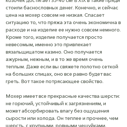
козочек достигает 35-40 см! В XIX в такие пряди
стоили баснословных денег. Конечно, и сейчас
цена на мохер совсем не низкая. Спасает
ситуацию то, что пряжа эта очень экономична в
расходе и на изделие ее нужно совсем немного.
Кроме того, изделие получается просто
невесомым, именно это привлекает
вязальщиц
атом казино
. Оно получается
ажурным, нежным, и в то же время очень
теплым. Даже если вы свяжете полотно сеткой
на больших спицах, оно все равно будет вас
греть. Вот такое потрясающее свойство.
Мохер имеет все прекрасные качества шерсти:
не горючий, устойчивый к загрязнениям, и
может абсорбировать влагу без ощущения
сырости или холода. Он теплее и прочнее, чем
шерсть, с крупными, ровными чешуйками,