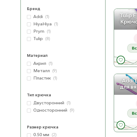
Бренд
Tulip 
Addi
(1)
Крючо
HiyaHiya
(1)
Prym
(1)
Tulip
(8)
Вс
Материал
Акрил
(1)
Металл
(9)
Пластик
(1)
Addi 
для в
Тип крючка
Двусторонний
(1)
Односторонний
(9)
Вс
Размер крючка
0.50 мм
(2)