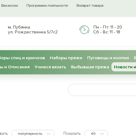
Вакансии
Программа лояльности
Возврат товара
м. Лубянка
Пн - Пт:
11 - 20
ул. Рождественка 5/7с2
Сб - Вс:
11 - 18
оры спиц и крючков
Наборы пряжи
Пуговицы и кнопки
ы и Описания
Учимся вязать
Выбывшая пряжа
Новости и
ать:
Показать:
популярность
40