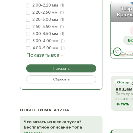
2.00-2.20 мм
(1)
Tulip
2.20-2.50 мм
(1)
Крючо
2.20-3.00 мм
(1)
2.50-3.50 мм
(1)
3.00-3.50 мм
(1)
Вс
3.00-4.00 мм
(1)
4.00-5.00 мм
(1)
Показать все
Показать
Сбросить
Апсайк
Обзор
вещам 
Лето про
как и ды
поделать
Читать
поделать
НОВОСТИ МАГАЗИНА
Что вязать из шелка тусса?
Бесплатное описание топа