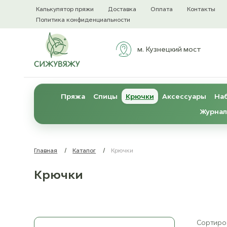
Калькулятор пряжи
Доставка
Оплата
Контакты
Политика конфиденциальности
м. Кузнецкий мост
Пряжа
Спицы
Крючки
Аксессуары
Наб
Журнал
Главная
/
Каталог
/
Крючки
Крючки
Сортиров