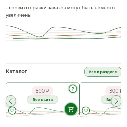
- сроки отправки заказов могут быть немного
увеличены.
Каталог
Все в разделе
СижуВяжу Описание по
СижуВяжу Описание 
вязанию Манишки
Cash Tweed
?
800 ₽
300 ₽
Все цвета
Все цвета
В НАЛИЧИИ