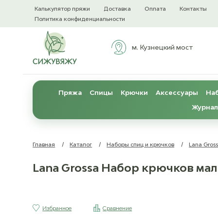
Калькулятор пряжи
Доставка
Оплата
Контакты
Политика конфиденциальности
м. Кузнецкий мост
Пряжа
Спицы
Крючки
Аксессуары
Наб
Журнал
Главная
/
Каталог
/
Наборы спиц и крючков
/
Lana Gros
Lana Grossa Набор крючков мал
Избранное
Сравнение