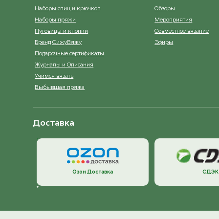
Наборы спиц и крючков
Обзоры
Наборы пряжи
Мероприятия
Пуговицы и кнопки
Совместное вязание
Бренд СижуВяжу
Эфиры
Подарочные сертификаты
Журналы и Описания
Учимся вязать
Выбывшая пряжа
Доставка
Озон Доставка
СДЭК