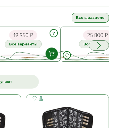
Все в разделе
p Набор крючков ETIMO
ChiaoGoo Набор съёмных спи
 10 шт
TWIST Tip Sets. Complete 10 см
?
19 950 ₽
25 800 ₽
13 пар
Все варианты
Все варианты
В НАЛИЧИИ
В НАЛИЧ
Tulip Набор крючков
ChiaoGoo Набор съёмных
купают
ETIMO Rose 10 шт
К товару
спиц TWIST Tip Sets.
К товару
ост. 1
Complete 10 см. 13 пар
ост. 3