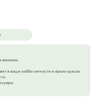
)
в вязании.
т в ваше хобби легкости и ярких красок.
то.
ссуары.