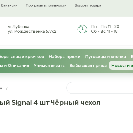
Вакансии
Программа лояльности
Возврат товара
м. Лубянка
Пн - Пт:
11 - 20
ул. Рождественка 5/7с2
Сб - Вс:
11 - 18
оры спиц и крючков
Наборы пряжи
Пуговицы и кнопки
ы и Описания
Учимся вязать
Выбывшая пряжа
Новости и
sa
/
Lana Grossa Набор крючков малый Signal 4 шт Чёрный чехол
ый Signal 4 шт Чёрный чехол