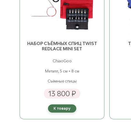
НАБОР СЪЁМНЫХ СПИЦ TWIST
T
REDLACE MINI SET
ChiaoGoo
Металл, 5 см + 8 см
Съёмные спицы
13 800 ₽
К товару