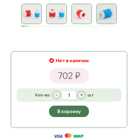
Нет в наличии
702 ₽
Кол-во:
-
+
шт
В корзину