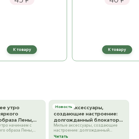
К товару
К товару
ее утро
Милые аксессуары,
Новость
 яркого
создающие настроение:
образа Лены,
долгожданный блокатор
тро начинаем с
Милые аксессуары, создающие
шки которого –
бабушкиного квадрата,
его образа Лены,
настроение: долгожданный
. Тонкий
прелестные наконечники
 которого –
блокатор бабушкиного квадрата,
Читать
истями и
для спиц в