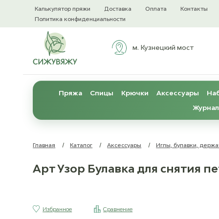
Калькулятор пряжи
Доставка
Оплата
Контакты
Политика конфиденциальности
м. Кузнецкий мост
Пряжа
Спицы
Крючки
Аксессуары
Наб
Журнал
Главная
/
Каталог
/
Аксессуары
/
Иглы, булавки, держа
Арт Узор Булавка для снятия пете
Избранное
Сравнение