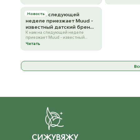
красивых аксессуаров Нови…
аксессуары. Т
Lua
К нам на следующей
Новость
неделе приезжает Muud -
известный датский бренд,
К нам на следующей неделе
который изготавливает
приезжает Muud - известный
высококачественные
датский бренд, который
Читать
кожаные акс
изготавливает
высококачественные…
Вс