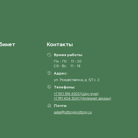
бинет
Контакты
Время работы:
Пн - Пт:
11 - 20
Сб - Вс:
11 - 18
Адрес:
ул. Рождественка, д. 5/7 с. 2
Телефоны:
+7 901 594 4505 (Шоу-рум)
+7 991 404 3041 (Интернет заказы)
Почта:
sales@sittingknitting.ru