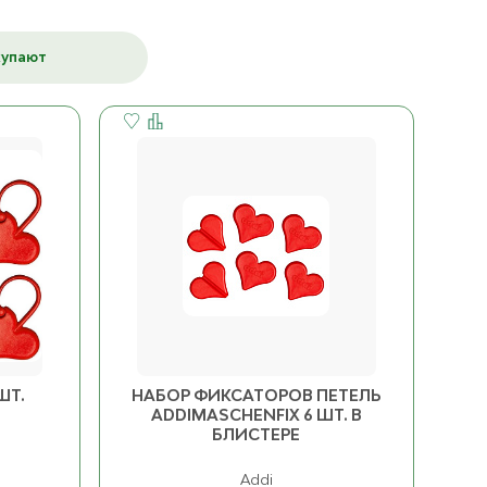
Katia Блокатор для
24 Бронза
ост. 4
купают
вязания бабушкиных
К товару
К товару
квадратов 23х23 см
Дерево
ост. 7
Чёрный
ост. 7
ШТ.
НАБОР ФИКСАТОРОВ ПЕТЕЛЬ
ADDIMASCHENFIX 6 ШТ. В
БЛИСТЕРЕ
Addi