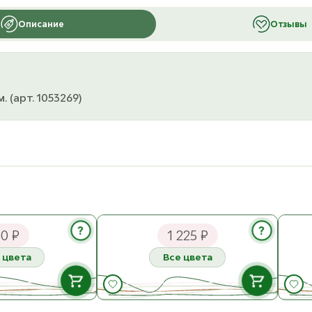
Описание
Отзывы
 (арт. 1053269)
тный 6 мм
Tulip Tapestry Needles Набор
Kati
игл с магнитным футляром №13,
бабуш
?
?
0 ₽
1 225 ₽
14, 15, 16 Сталь
см Д
 цвета
Все цвета
В НАЛИЧИИ
В НАЛИЧИИ