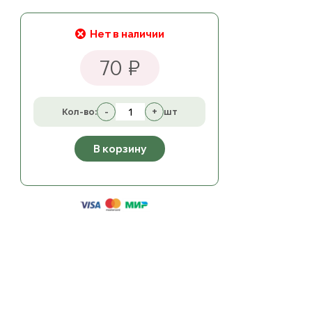
Нет в наличии
70 ₽
Кол-во:
-
+
шт
В корзину