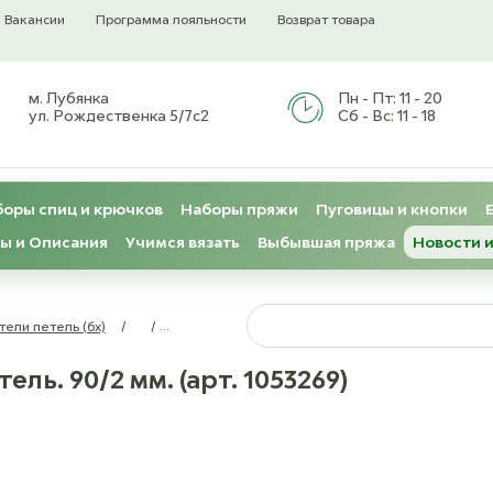
Вакансии
Программа лояльности
Возврат товара
м. Лубянка
Пн - Пт:
11 - 20
ул. Рождественка 5/7с2
Сб - Вс:
11 - 18
оры спиц и крючков
Наборы пряжи
Пуговицы и кнопки
ы и Описания
Учимся вязать
Выбывшая пряжа
Новости и
тели петель (бх)
/
/
Арт Узор Булавка для снятия петель. 90/2 мм. (арт
ль. 90/2 мм. (арт. 1053269)