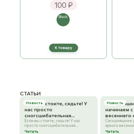
100 ₽
Black
К товару
СТАТЬИ
Если вы стоите, сядьте! У
Новость
Сегодняшн
Новость
нас просто
начинаем с
сногсшибательная
весеннего 
Если вы стоите, сядьте! У нас
Сегодняшнее у
поставка пряжи Katia и
главные фи
просто сногсшибательная
яркого весенн
самых красивых
аксессуары
поставка пряжи Katia и самых
главные фишки
Читать
Читать
аксессуаров Новинки: ❤️
шарфик с к