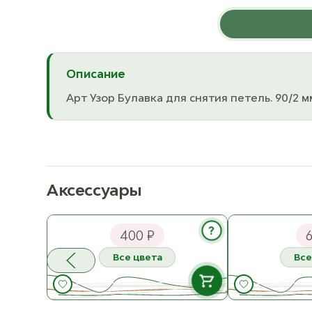
Описание
Арт Узор Булавка для снятия петель. 90/2 мм.
Аксессуары
СижуВяжу Сумка тканевая
Регилин корсе
Домики
?
400 ₽
6
Все цвета
Все
В НАЛИЧИИ