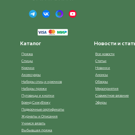
Каталог
Новости и стат
Пряжа
Все новости
Спицы
Статьи
Крючки
Новинки
Аксессуары
Анонсы
Наборы спиц и крючков
Обзоры
Наборы пряжи
Мероприятия
Пуговицы и кнопки
Совместное вязание
Бренд СижуВяжу
Эфиры
Подарочные сертификаты
Журналы и Описания
Учимся вязать
Выбывшая пряжа