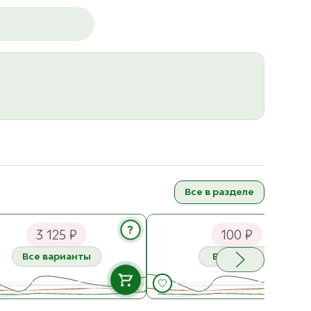
Все в разделе
a Блокатор для вязания
СижуВяжу Набор булавок
киных квадратов 23х23
Тыковка в баночке 12 шт.
?
3 125 ₽
100 ₽
ерево
Все варианты
Все цвета
В НАЛИЧИИ
В НАЛИЧ