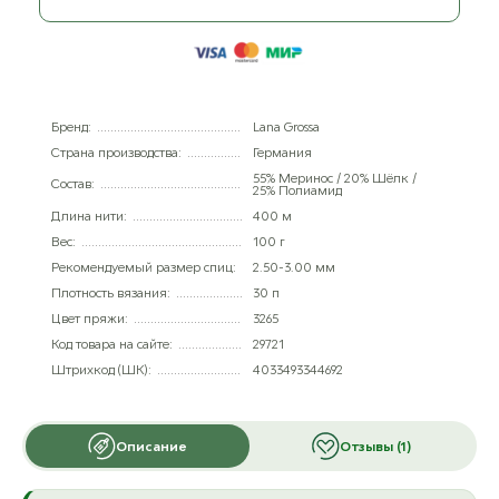
Бренд:
Lana Grossa
Страна производства:
Германия
55% Меринос / 20% Шёлк /
Состав:
25% Полиамид
Длина нити:
400 м
Вес:
100 г
Рекомендуемый размер спиц:
2.50-3.00 мм
Плотность вязания:
30 п
Цвет пряжи:
3265
Код товара на сайте:
29721
Штрихкод (ШК):
4033493344692
Описание
Отзывы (1)