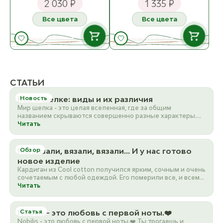
2 030 ₽
1 335 ₽
Все цвета
Все цвета
К товару
К товару
2035 Охра/Ocher
Emerald [7502
ост. 5
ос
В НАЛИЧИИ
В НАЛИЧИИ
2355 Ocher
Firefly [749
ост. 18
о
l
172
589 Granit
171
588 Blau
587 Oliv
СТАТЬИ
6
ост. 1
ост. 8
ост. 2
ост. 10
ост. 8
2521 Sand
Lemon [7490
Все о шелке: виды и их различия
Новость
ост. 13
о
Мир шелка - это целая вселенная, где за общим
названием скрываются совершенно разные характеры.
К товару
К товару
Если для вас…
Читать
2650 Beige
Light gray [749
ост. 12
ос
Мы вязали, вязали, вязали… И у нас готово
Обзор
новое изделие
2652 Dark Beige
Marshmallow [Mult
Кардиган из Cool cotton получился ярким, сочным и очень
ост. 18
ос
сочетаемым с любой одеждой. Его померили все, и всем…
Читать
3072 Brown
Mineral green [749
ост. 18
о
Nobilis - это любовь с первой ноты.❤️
Статья
Nobilis - это любовь с первой ноты.❤️ Ты трогаешь и