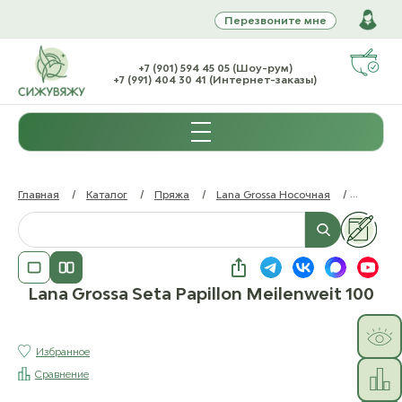
Перезвоните мне
+7 (901) 594 45 05 (Шоу-рум)
+7 (991) 404 30 41 (Интернет-заказы)
Главная
/
Каталог
/
Пряжа
/
Lana Grossa Носочная
/
Lana Gro
Lana Grossa Seta Papillon Meilenweit 100
Избранное
Сравнение