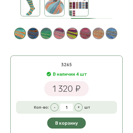
3265
В наличии 4 шт
1 320 ₽
Кол-во:
-
+
шт
В корзину