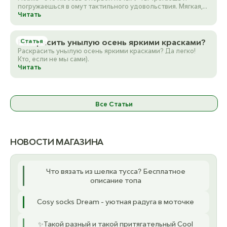
погружаешься в омут тактильного удовольствия. Мягкая,
3355 Rust
Oatmeal [7492
д…
Читать
ост. 16
ос
Раскрасить унылую осень яркими красками?
Статья
3511 Powder Pink
Off White [SD Wh
Раскрасить унылую осень яркими красками? Да легко!
ост. 15
ос
Кто, если не мы сами).
Читать
4042 Старая Роза/Old Pink
Opal green [7491
ост. 16
ос
Все Статьи
4331 Old Rosa
Peach [D
ост. 19
ос
НОВОСТИ МАГАЗИНА
4344 Dark Powder Pink
Peacock [7503
ост. 22
ос
Что вязать из шелка тусса? Бесплатное
описание топа
4622 Light Heather
Rainbow bridge [
ост. 17
ос
Cosy socks Dream - уютная радуга в моточке
5031 Lilac
Red earth [749
✨Такой разный и такой притягательный Cool
ост. 21
о