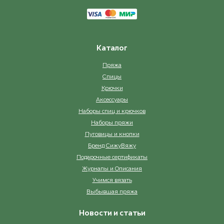
7252 Sea Green
White [7490
ост. 24
ост
8264 Green
Xanthic [74
Каталог
ост. 16
о
Пряжа
Спицы
9052 Olive Green
ост. 14
Крючки
Аксессуары
Наборы спиц и крючков
9842 Moss Green
ост. 4
Наборы пряжи
Пуговицы и кнопки
Бренд СижуВяжу
Подарочные сертификаты
Журналы и Описания
Учимся вязать
Выбывшая пряжа
Новости и статьи