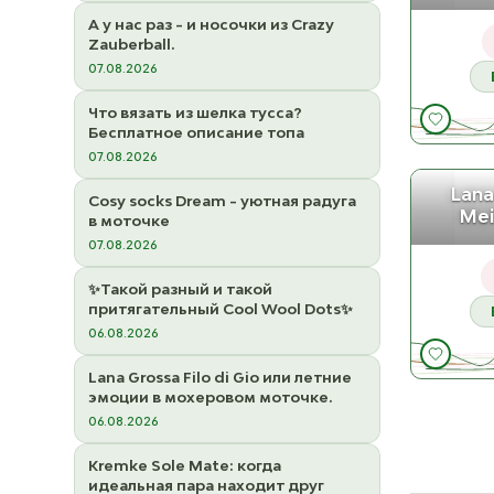
А у нас раз - и носочки из Crazy
Zauberball.
07.08.2026
Что вязать из шелка тусса?
Бесплатное описание топа
07.08.2026
49
Lana
Cosy socks Dream - уютная радуга
Mei
в моточке
07.08.2026
✨Такой разный и такой
притягательный Cool Wool Dots✨
53
06.08.2026
Lana Grossa Filo di Gio или летние
эмоции в мохеровом моточке.
06.08.2026
Kremke Sole Mate: когда
идеальная пара находит друг