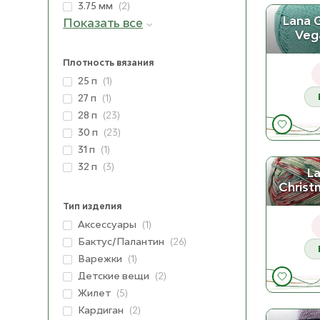
3.75 мм
(2)
Lana 
Показать все
Veg
Плотность вязания
25 п
(1)
27 п
(1)
28 п
(23)
30 п
(23)
31 п
(1)
32 п
(3)
L
Christ
Тип изделия
Аксессуары
(1)
Бактус/Палантин
(26)
Варежки
(1)
Детские вещи
(2)
Жилет
(5)
Кардиган
(2)