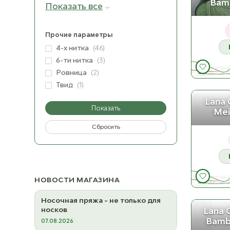
Bam
Показать все
29
Прочие параметры
4-х нитка
(46)
6-ти нитка
(3)
3
Ровница
(2)
Твид
(1)
Lana 
Показать
Mei
Сбросить
НОВОСТИ МАГАЗИНА
Носочная пряжа - не только для
носков
Lana 
Bamb
07.08.2026