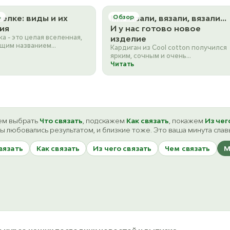
906
ост. 9
5227
7764
ост. 5
868
ост. 6
ост. 1
шелке: виды и их
ь
К товару
Мы вязали, вязали, вязали…
Обзор
К товару
ост. 4
ия
И у нас готово новое
64 Jade
а - это целая вселенная,
ост. 10
изделие
5228
7765
бщим названием
873
Кардиган из Cool cotton получился
ост. 3
ост. 2
ост. 3
тся совершенно разные
ярким, сочным и очень
ы. Если для вас…
сочетаемым с любой одеждой. Его
Читать
померили все, и всем…
7766
874
ост. 1
ост. 4
875
м выбрать
Что связать
, подскажем
Как связать
, покажем
Из чег
ост. 1
ы любовались результатом, и близкие тоже. Это ваша минута слав
вязать
Как связать
Из чего связать
Чем связать
М
878
ост. 4
13