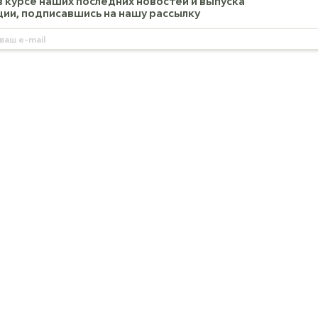
в курсе наших последних новостей и выпуска
ии, подписавшись на нашу рассылку
13
139