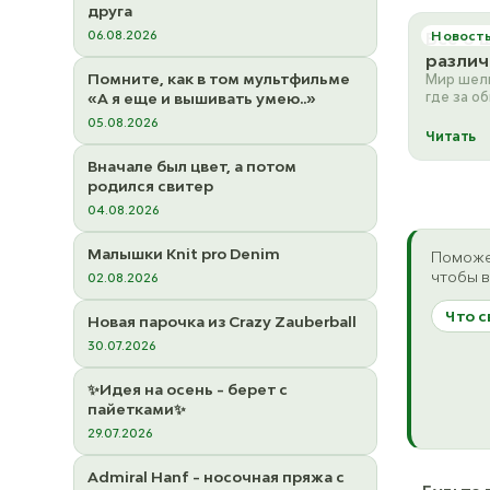
друга
06.08.2026
Все о 
Новост
различ
Помните, как в том мультфильме
Мир шелк
где за о
«А я еще и вышивать умею..»
скрываю
05.08.2026
характер
Читать
Вначале был цвет, а потом
родился свитер
04.08.2026
Малышки Knit pro Denim
Поможе
чтобы в
02.08.2026
Что с
Новая парочка из Crazy Zauberball
30.07.2026
✨Идея на осень - берет с
пайетками✨
29.07.2026
Admiral Hanf - носочная пряжа с