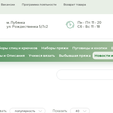
Вакансии
Программа лояльности
Возврат товара
м. Лубянка
Пн - Пт:
11 - 20
ул. Рождественка 5/7с2
Сб - Вс:
11 - 18
оры спиц и крючков
Наборы пряжи
Пуговицы и кнопки
ы и Описания
Учимся вязать
Выбывшая пряжа
Новости и
ать:
Показать:
популярность
40