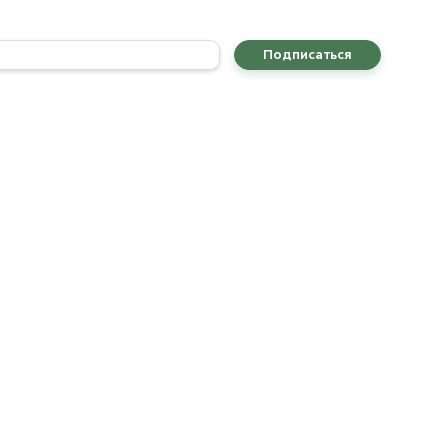
92 Tintenblau
ост. 10
Подписаться
1393 Jade
ост. 3
1394 Rosa
ост. 5
1395 Himbeer
ост. 3
1396 Kürbisrot
ост. 5
7 Tiefseegrün
ост. 5