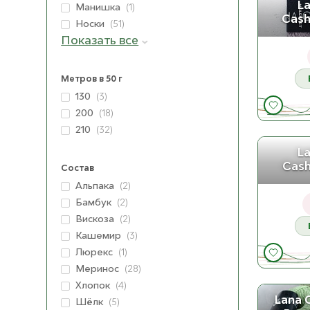
L
Манишка
(1)
Cas
Носки
(51)
Показать все
018 D
MW 15
Метров в 50 г
130
(3)
MW 15
200
(18)
210
(32)
L
MW 15
02 Hell
Cas
Состав
Альпака
(2)
Бамбук
(2)
MW 15
Вискоза
(2)
Кашемир
(3)
MW 15
Люрекс
(1)
16
Меринос
(28)
Хлопок
(4)
Lana 
Шёлк
(5)