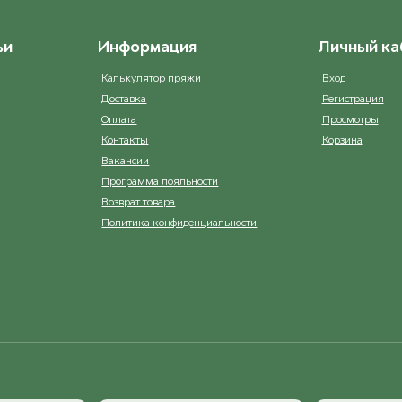
ост. 2
ост. 1
ьи
Информация
Личный ка
ry [7500501]
5002 Baby Rose
ост. 41
ост. 39
Калькулятор пряжи
Вход
Доставка
Регистрация
Оплата
Просмотры
ne [7506501]
5031 Lilac
ост. 6
ост. 28
Контакты
Корзина
Вакансии
Программа лояльности
ge [7493501]
5033 Light Purple
ост. 1
ост. 16
Возврат товара
Политика конфиденциальности
e [7490101]
5575 Navy Blue
ост. 106
ост. 28
hic [749650]
5834 Lavender
ост. 2
ост. 8
5930 Dust Blue
ост. 13