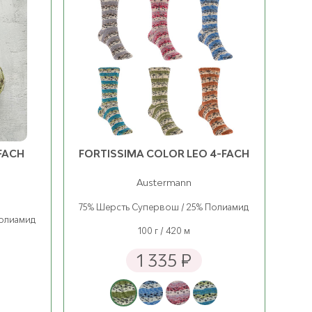
3009 Orange Tiger
1099 Svart
ост. 18
ост. 23
3820 Perlegra
2112 Lys Gul
ост. 17
ост. 20
002 Lys Ferskenblomst
2124 Aksgul
ост. 18
ост. 21
FACH
FORTISSIMA COLOR LEO 4-FACH
4335 Bringebærkrem
2336 Karri
ост. 27
ост. 8
Austermann
75% Шерсть Супервош / 25% Полиамид
4632 Rosa lavender
2564 Gyllenbrun
Полиамид
ост. 22
ост. 22
100 г / 420 м
1 335 ₽
5252 Lila Skumring
2650 Beigemelert
ост. 23
ост. 4
7213 BlaTurkis
2652 Mørk Beige