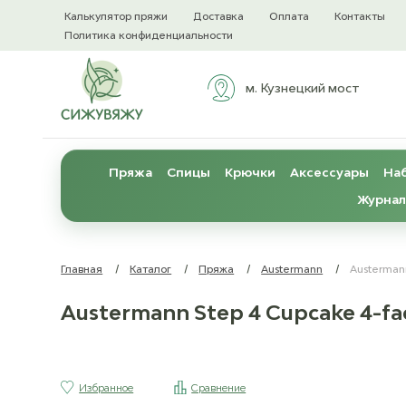
Калькулятор пряжи
Доставка
Оплата
Контакты
Политика конфиденциальности
м. Кузнецкий мост
Пряжа
Спицы
Крючки
Аксессуары
Наб
Журнал
Главная
/
Каталог
/
Пряжа
/
Austermann
/
Austerman
Austermann Step 4 Cupcake 4-fa
Избранное
Сравнение