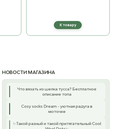
ост. 20
ост. 24
8561 Gronn
3021 Lys Beige
ост. 13
ост. 15
К товару
8733 Spring green
3522 Pudder
ост. 5
ост. 13
12 Яркий Лайм (Bright
3536 Murstein
ост. 18
Light)
ост. 14
НОВОСТИ МАГАЗИНА
9523 Lime Punch
3543 Varm Brun
ост. 5
ост. 16
Что вязать из шелка тусса? Бесплатное
описание топа
3871 Espresso
ост. 7
Cosy socks Dream - уютная радуга в
моточке
4032 Pudderrosa
ост. 13
✨Такой разный и такой притягательный Cool
Wool Dots✨