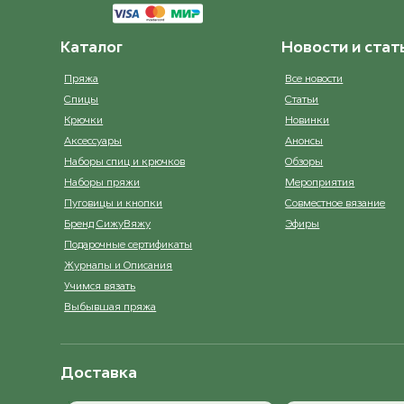
ост. 26
Каталог
Новости и стат
6364 Dark Blue
Shiny cana
ост. 17
Пряжа
Все новости
Спицы
Статьи
Крючки
Новинки
6545 Petrol
Sunshi
ост. 14
Аксессуары
Анонсы
Наборы спиц и крючков
Обзоры
Наборы пряжи
Мероприятия
7212 Dust Petrol
Tropical oran
ост. 15
Пуговицы и кнопки
Совместное вязание
Бренд СижуВяжу
Эфиры
Подарочные сертификаты
7252 Sea Green
Whit
ост. 24
Журналы и Описания
Учимся вязать
Выбывшая пряжа
8264 Green
Xant
ост. 16
Доставка
9052 Olive Green
ост. 14