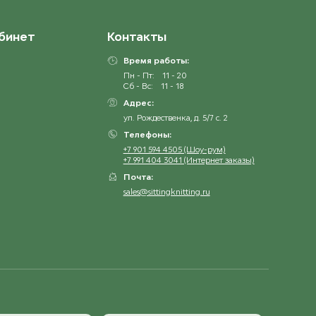
ост. 27
бинет
Контакты
6033 Jeansblå
ост. 11
Время работы:
Пн - Пт:
11 - 20
Сб - Вс:
11 - 18
6531 Isblå
Адрес:
ост. 5
ул. Рождественка, д. 5/7 с. 2
Телефоны:
6841 Støvet Aqua
+7 901 594 4505 (Шоу-рум)
ост. 7
+7 991 404 3041 (Интернет заказы)
Почта:
sales@sittingknitting.ru
6862 Dyp Aqua
ост. 6
7570 Mork Skoggronn
ост. 17
8521 Stovet Lys Gronn
ост. 16