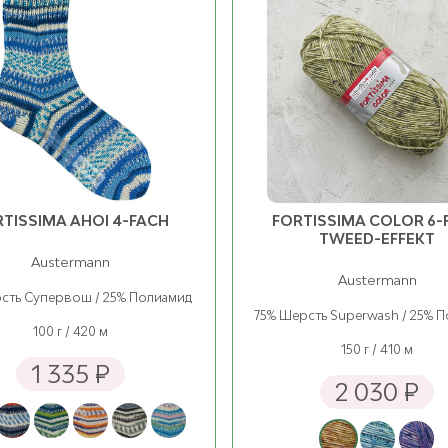
r tea [SD2]
1022 Cloud Gray
ост. 68
ост. 16
y [7490201]
1032 Pearl Gray
ост. 6
ост. 21
er [7501901]
1053 Тёмно-серый/Dark
4
ост. 43
Gray
ост. 28
TISSIMA AHOI 4-FACH
FORTISSIMA COLOR 6-
TWEED-EFFEKT
se [7496703]
1099 Чёрный/Black
ост. 24
ост. 20
Austermann
Austermann
сть Супервош / 25% Полиамид
d [7502201]
2015 Corn Yellow
75% Шерсть Superwash / 25% 
ост. 18
ост. 33
100 г / 420 м
150 г / 410 м
1 335 ₽
fly [7493003]
2035 Охра/Ocher
2 030 ₽
ост. 2
ост. 15
n [7490502]
2335 Mustard