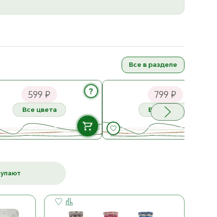
Все в разделе
nes Garn Tynn Line
Sandnes Garn Duo
?
599 ₽
799 ₽
Все цвета
Все цвета
В НАЛИЧИИ
В НАЛИЧ
1002 Hvit
1002 Hvit
ост. 7
ост. 10
купают
К товару
К товару
2331 Lys Beige
1015 Kitt
ост. 25
ост. 11