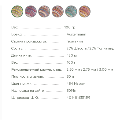
Вес:
100 гр
Бренд:
Austermann
Страна производства:
Германия
Состав:
75% Шерсть / 25% Полиамид
Длина нити:
420 м
Вес:
100 г
Рекомендуемый размер спиц:
2.50 мм / 2.75 мм / 3.00 мм
Плотность вязания:
30 п
Цвет пряжи:
484 Happy
Код товара на сайте:
30916
Штрихкод (ШК):
4014816331599