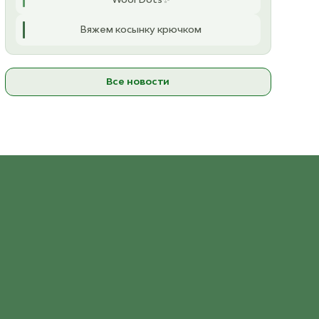
4236 Dyp Rod
Вяжем косынку крючком
ост. 23
4344 Pudderrosa
Все новости
ост. 25
4631 Lys Syrin
ост. 8
4662 Mørk Lyng
ост. 19
5575 Marine
ост. 7
5811 Arctic ice
ост. 13
6030 Lys Grå