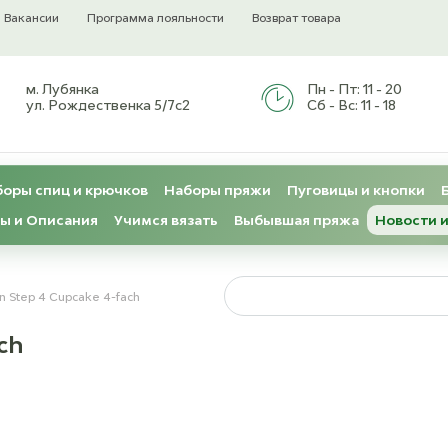
Вакансии
Программа лояльности
Возврат товара
м. Лубянка
Пн - Пт:
11 - 20
ул. Рождественка 5/7с2
Сб - Вс:
11 - 18
оры спиц и крючков
Наборы пряжи
Пуговицы и кнопки
ы и Описания
Учимся вязать
Выбывшая пряжа
Новости и
n Step 4 Cupcake 4-fach
ch