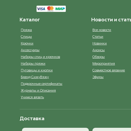
Каталог
Новости и стат
Пряжа
Все новости
Спицы
Статьи
Крючки
Новинки
Аксессуары
Анонсы
Наборы спиц и крючков
Обзоры
Наборы пряжи
Мероприятия
Пуговицы и кнопки
Совместное вязание
Бренд СижуВяжу
Эфиры
Подарочные сертификаты
Журналы и Описания
Учимся вязать
Доставка