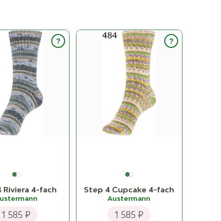
555
587 Oliv
ост. 8
?
?
588 Blau
ост. 10
589 Granit
ост. 8
590 Petrol
ост. 6
К товару
 Riviera 4-fach
Step 4 Cupcake 4-fach
ustermann
Austermann
1 585 ₽
1 585 ₽