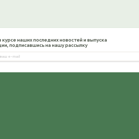
477 Alassio
489 Creamy
ост. 7
ост. 9
К товару
К товару
в курсе наших последних новостей и выпуска
ии, подписавшись на нашу рассылку