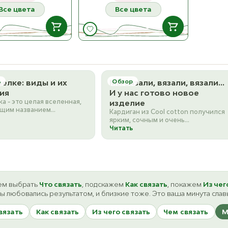
Все цвета
Все цвета
В НАЛИЧИИ
В НАЛИЧИИ
472 Sanremo
484 Happy
ост. 7
ост. 10
шелке: виды и их
ь
Мы вязали, вязали, вязали…
Обзор
ия
И у нас готово новое
а - это целая вселенная,
изделие
473 Genua
485 Berry
бщим названием
ост. 10
ост. 9
Кардиган из Cool cotton получился
тся совершенно разные
ярким, сочным и очень
ы. Если для вас…
сочетаемым с любой одеждой. Его
Читать
померили все, и всем…
74 Portofino
486 Candy
ост. 9
ост. 9
 Ventimiglia
487 Yummy
ост. 2
ост. 10
м выбрать
Что связать
, подскажем
Как связать
, покажем
Из чег
ы любовались результатом, и близкие тоже. Это ваша минута слав
476 Lerici
488 Frosty
вязать
Как связать
Из чего связать
Чем связать
М
ост. 2
ост. 8