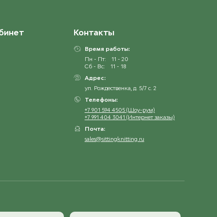
бинет
Контакты
Время работы:
Пн - Пт:
11 - 20
Сб - Вс:
11 - 18
Адрес:
ул. Рождественка, д. 5/7 с. 2
Телефоны:
+7 901 594 4505 (Шоу-рум)
+7 991 404 3041 (Интернет заказы)
Почта:
sales@sittingknitting.ru