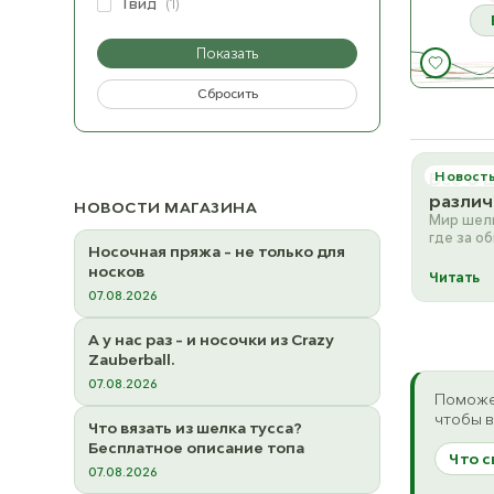
Твид
(1)
Показать
Сбросить
Все о 
Новост
различ
НОВОСТИ МАГАЗИНА
Мир шелк
где за о
Носочная пряжа - не только для
скрываю
носков
характер
Читать
07.08.2026
4
А у нас раз - и носочки из Crazy
Zauberball.
475
07.08.2026
Поможе
чтобы в
Что вязать из шелка тусса?
Бесплатное описание топа
Что с
07.08.2026