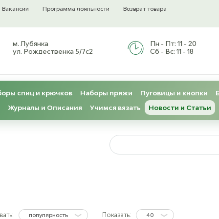
Вакансии
Программа лояльности
Возврат товара
м. Лубянка
Пн - Пт:
11 - 20
ул. Рождественка 5/7с2
Сб - Вс:
11 - 18
оры спиц и крючков
Наборы пряжи
Пуговицы и кнопки
Журналы и Описания
Учимся вязать
Новости и Статьи
ать:
Показать:
популярность
40