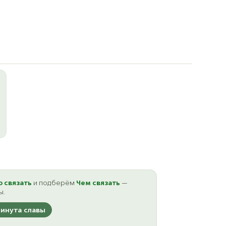
ост. 9
о связать
и подберём
Чем связать
—
ы.
инута славы