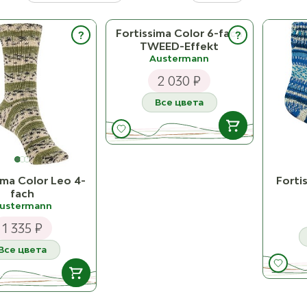
Fortissima Color 6-fach
?
?
TWEED-Effekt
Austermann
2 030 ₽
Все цвета
В НАЛИЧИИ
ima Color Leo 4-
Forti
171
ост. 2
fach
ustermann
1 335 ₽
172
К товару
ост. 1
Все цвета
173
ост. 4
В НАЛИЧИИ