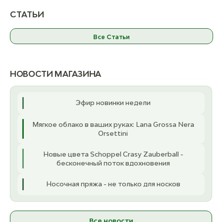
СижуВяжу Описание по
СижуВяжу Описани
вязанию Манишки
вязанию Бак
СТАТЬИ
ост. 1111
ост.
Все Статьи
К товару
К товару
НОВОСТИ МАГАЗИНА
Эфир новинки недели
Мягкое облако в ваших руках: Lana Grossa Nera
Orsettini
Новые цвета Schoppel Crasy Zauberball -
бесконечный поток вдохновения
Носочная пряжа - не только для носков
Все новости