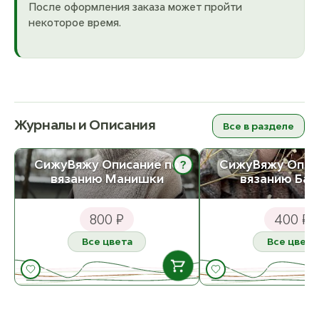
После оформления заказа может пройти
некоторое время.
Журналы и Описания
Все в разделе
?
СижуВяжу Описание по
СижуВяжу Опис
вязанию Манишки
вязанию Бак
800 ₽
400 ₽
Все цвета
Все цвета
В НАЛИЧИИ