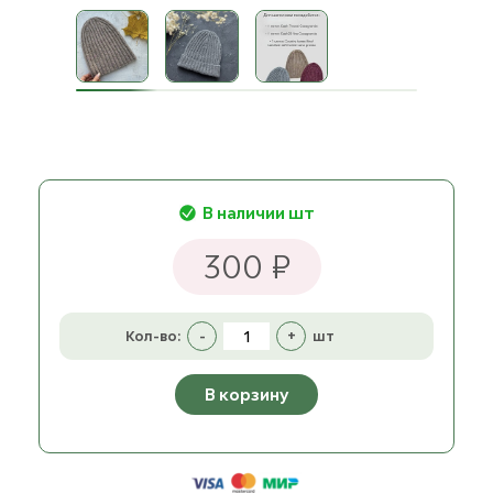
В наличии шт
300 ₽
Кол-во:
-
+
шт
В корзину