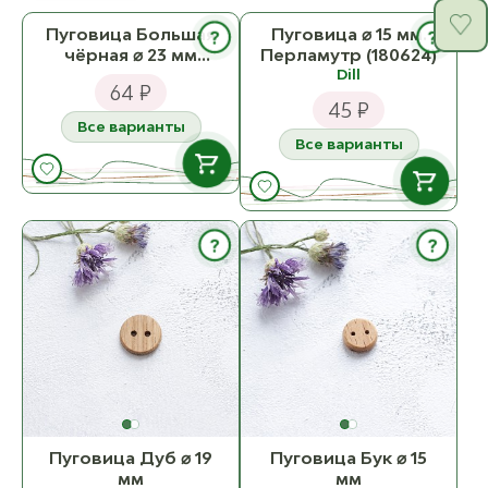
Пуговица Большая
Пуговица ⌀ 15 мм.
?
?
чёрная ⌀ 23 мм
Перламутр (180624)
(CB1208B01)
Dill
64 ₽
45 ₽
Все варианты
Все варианты
В НАЛИЧИИ
В НАЛИЧИИ
?
?
Пуговица
Большая чёрная ⌀
Dill Пуговица ⌀ 15
23 мм (CB1208B01)
мм. Перламутр
ост. 3
(180624)
К товару
ост. 25
К товару
Пуговица Дуб ⌀ 19
Пуговица Бук ⌀ 15
мм
мм