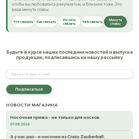
ост. 9
ост. 23
чтобы вы любовались результатом, и близкие тоже. Это
ваша минута славы.
Из чего
Минута
Что связать
Как связать
Чем связать
связать
славы
Будьте в курсе наших последних новостей и выпуска
продукции, подписавшись на нашу рассылку
К товару
К товару
Подписаться
НОВОСТИ МАГАЗИНА
Носочная пряжа - не только для носков
07.08.2026
А у нас раз - и носочки из Crazy Zauberball.