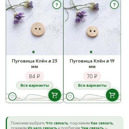
В НАЛИЧИИ
?
?
Handmade
Пуговица Бук ⌀ 23
мм
ост. 1
Пуговица Клён ⌀ 23
Пуговица Клён ⌀ 19
мм
мм
84 ₽
70 ₽
Все варианты
Все варианты
К товару
В НАЛИЧИИ
В НАЛИЧИИ
Handmade
Handmade
Пуговица Клён ⌀ 23
Поможем выбрать
Что связать
Пуговица Клён ⌀ 19
, подскажем
Как связать
,
мм
мм
покажем
Из чего связать
и подберём
Чем связать
—