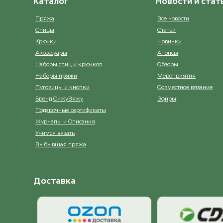
Каталог
Новости и стат
Пряжа
Все новости
Спицы
Статьи
Крючки
Новинки
Аксессуары
Анонсы
Наборы спиц и крючков
Обзоры
Наборы пряжи
Мероприятия
Пуговицы и кнопки
Совместное вязание
Бренд СижуВяжу
Эфиры
Подарочные сертификаты
Журналы и Описания
Учимся вязать
Выбывшая пряжа
Доставка