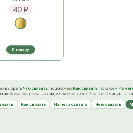
40 ₽
К товару
м выбрать
Что связать
, подскажем
Как связать
, покажем
Из чег
ы любовались результатом, и близкие тоже. Это ваша минута слав
вязать
Как связать
Из чего связать
Чем связать
М