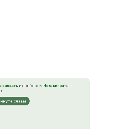
о связать
и подберём
Чем связать
—
ы.
инута славы