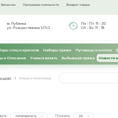
Вакансии
Программа лояльности
Возврат товара
м. Лубянка
Пн - Пт:
11 - 20
ул. Рождественка 5/7с2
Сб - Вс:
11 - 18
оры спиц и крючков
Наборы пряжи
Пуговицы и кнопки
ы и Описания
Учимся вязать
Выбывшая пряжа
Новости и
 и шляп
/
Кольца и полукольца
ать:
Показать:
популярность
40