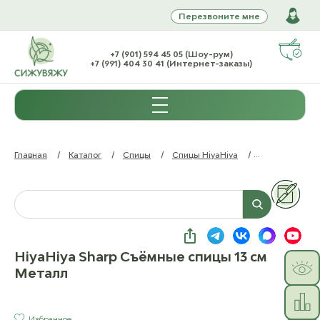
Перезвоните мне
+7 (901) 594 45 05 (Шоу-рум)
+7 (991) 404 30 41 (Интернет-заказы)
Главная
/
Каталог
/
Спицы
/
Спицы HiyaHiya
/
HiyaHiya Shar
HiyaHiya Sharp Съёмные спицы 13 см
Металл
Избранное