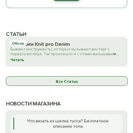
СТАТЬИ
Малышки Knit pro Denim
Обзор
Бывают инструменты, которые вызывают восторг с
первого взгляда. Так произошло и с этими малышами❤️
Knit Pro De…
Читать
Все Статьи
НОВОСТИ МАГАЗИНА
Что вязать из шелка тусса? Бесплатное
описание топа