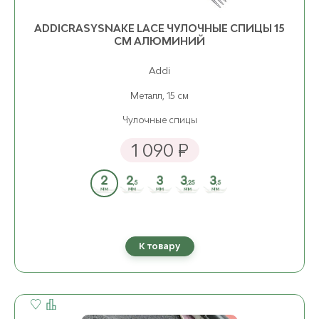
6.50 мм
3.
ост. 4
2 200 ₽
о
ADDICRASYSNAKE LACE ЧУЛОЧНЫЕ СПИЦЫ 15
СМ АЛЮМИНИЙ
8.00 мм
ост. 2
2 210 ₽
Addi
Металл, 15 см
9.00 мм
ост. 3
2 330 ₽
Чулочные спицы
1 090 ₽
К товару