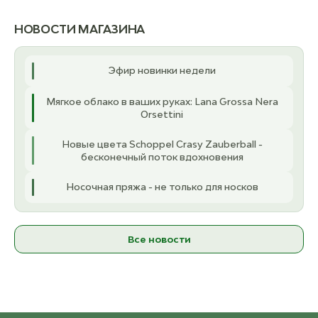
ост. 4
2 070 ₽
о
НОВОСТИ МАГАЗИНА
6.50 мм
3.
ост. 4
2 200 ₽
о
Эфир новинки недели
8.00 мм
Мягкое облако в ваших руках: Lana Grossa Nera
ост. 2
2 210 ₽
Orsettini
9.00 мм
Новые цвета Schoppel Crasy Zauberball -
ост. 3
2 330 ₽
бесконечный поток вдохновения
Носочная пряжа - не только для носков
Все новости