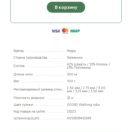
В корзину
Бренд:
Regia
Страна производства:
Германия
42% Шерсть / 33% Хлопок /
Состав:
25% Полиамид
Длина нити:
300 м
Вес:
100 г
2.50 мм / 2.75 мм / 3.00
Рекомендуемый размер спиц:
мм / 3.25 мм / 3.50 мм
Плотность вязания:
32 п
Цвет пряжи:
00082 Walking color
Код товара на сайте:
25223
Штрихкод (ШК):
4053859455589