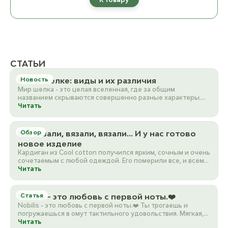
СТАТЬИ
Все о шелке: виды и их различия
Новость
Мир шелка - это целая вселенная, где за общим
названием скрываются совершенно разные характеры.
Если для вас…
Читать
Мы вязали, вязали, вязали… И у нас готово
Обзор
новое изделие
Кардиган из Cool cotton получился ярким, сочным и очень
сочетаемым с любой одеждой. Его померили все, и всем…
Читать
Nobilis - это любовь с первой ноты.❤️
Статья
Nobilis - это любовь с первой ноты.❤️ Ты трогаешь и
погружаешься в омут тактильного удовольствия. Мягкая,
д…
Читать