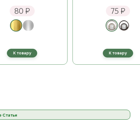
льная роза
ост. 14
80 ₽
75 ₽
 Бордовый
ост. 9
ёмно-серый
ост. 10
К товару
К товару
10 Фуксия
ост. 12
11 Розовый
ост. 17
то-зелёный
ост. 11
е Статьи
Натуальный
ост. 12