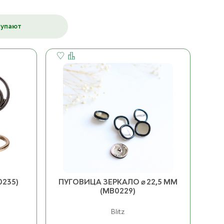
ица Кошачий глаз ⌀ 10
Пуговица Шанель, на
купают
К товару
мм
ножке ⌀ 23 мм (0122ПП)
К товару
ост. 107
ост. 38
0235)
ПУГОВИЦА ЗЕРКАЛО ⌀ 22,5 ММ
(MB0229)
Blitz