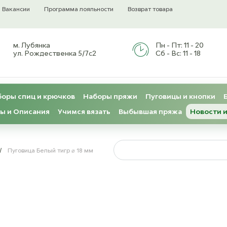
Вакансии
Программа лояльности
Возврат товара
м. Лубянка
Пн - Пт:
11 - 20
ул. Рождественка 5/7с2
Сб - Вс:
11 - 18
оры спиц и крючков
Наборы пряжи
Пуговицы и кнопки
ы и Описания
Учимся вязать
Выбывшая пряжа
Новости и
/
Пуговица Белый тигр ⌀ 18 мм