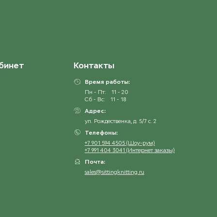
бинет
Контакты
Время работы:
Пн - Пт:
11 - 20
Сб - Вс:
11 - 18
Адрес:
ул. Рождественка, д. 5/7 с. 2
Телефоны:
+7 901 594 4505 (Шоу-рум)
+7 991 404 3041 (Интернет заказы)
Почта:
sales@sittingknitting.ru