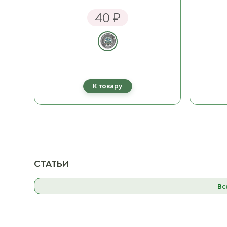
07 Пыльная роза
07 Пы
ост. 20
40 ₽
08 Бордовый
08
ост. 18
09 Тёмно-серый
09 Т
ост. 19
К товару
10 Фуксия
ост. 15
11 Розовый
ост. 23
СТАТЬИ
12 Жёлто-зелёный
12 Жёл
ост. 17
Вс
32 Натуальный
32 
ост. 19