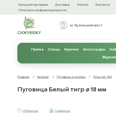
Калькулятор пряжи
Доставка
Оплата
Контакты
Политика конфиденциальности
м. Кузнецкий мост
Пряжа
Спицы
Крючки
Аксессуары
Наб
Журнал
Главная
/
Каталог
/
Пуговицы и кнопки
/
Пластик (бх)
Пуговица Белый тигр ⌀ 18 мм
Избранное
Сравнение