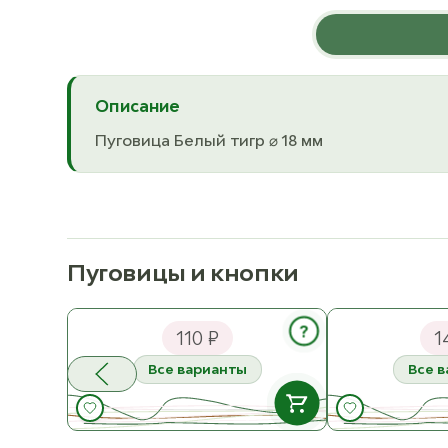
Описание
Пуговица Белый тигр ⌀ 18 мм
Пуговицы и кнопки
Katia Пуговица Кокос в глазури
Katia Пуговица
20 мм
25 мм
?
110 ₽
1
Все варианты
Все 
В НАЛИЧИИ