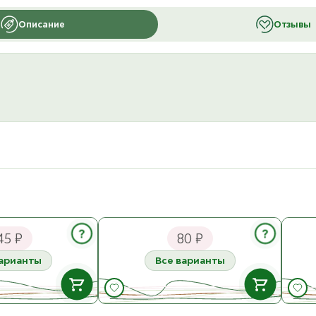
Описание
Отзывы
 Кокос в глазури
Blitz Пуговица 17,5 мм (MB 0248)
Пуго
?
?
45 ₽
80 ₽
варианты
Все варианты
В НАЛИЧИИ
В НАЛИЧИИ