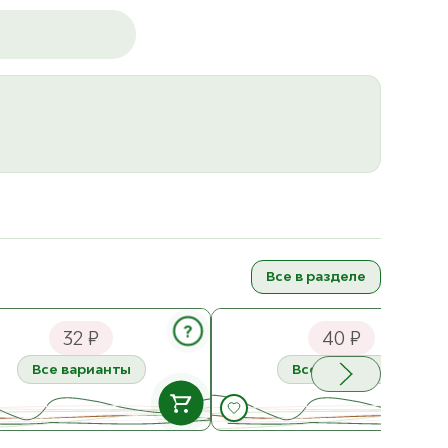
Все в разделе
вица Кошачий глаз ⌀ 10 мм
Пуговица Шанель, на ножке ⌀ 
мм (0122ПП)
?
32 ₽
40 ₽
Все варианты
Все варианты
В НАЛИЧИИ
В НАЛИЧ