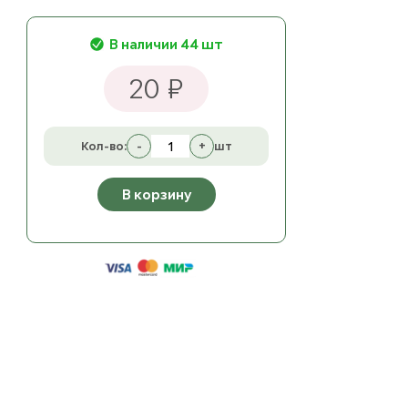
В наличии 44 шт
20 ₽
Кол-во:
-
+
шт
В корзину