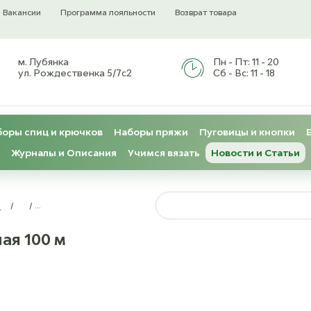
Вакансии
Программа лояльности
Возврат товара
м. Лубянка
Пн - Пт:
11 - 20
ул. Рождественка 5/7с2
Сб - Вс:
11 - 18
оры спиц и крючков
Наборы пряжи
Пуговицы и кнопки
Журналы и Описания
Учимся вязать
Новости и Статьи
и
/
/
Hemline Нить металлизированная 100 м
ая 100 м