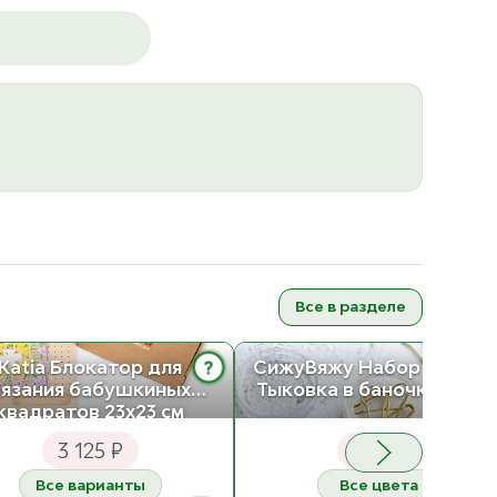
Все в разделе
?
Katia Блокатор для
СижуВяжу Набор булаво
вязания бабушкиных
Тыковка в баночке 12 шт
квадратов 23х23 см
Дерево
3 125 ₽
100 ₽
Все варианты
Все цвета