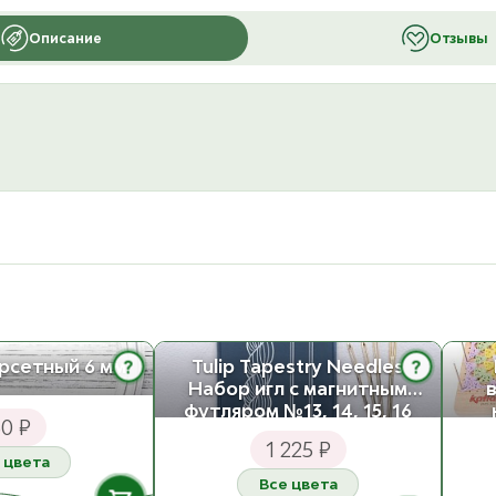
Описание
Отзывы
?
?
рсетный 6 мм
Tulip Tapestry Needles
Набор игл с магнитным
футляром №13, 14, 15, 16
0 ₽
Сталь
1 225 ₽
 цвета
Все цвета