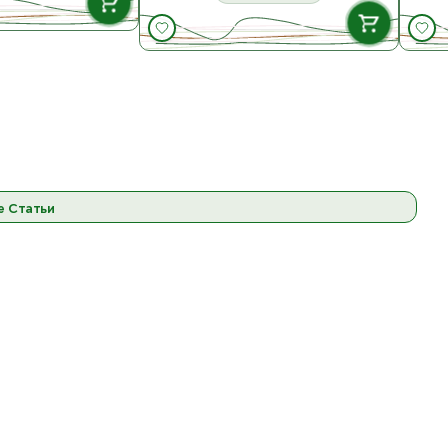
В НАЛИЧИИ
В НАЛИЧИИ
Белый
ост. 640.6
Tulip Tapestry Needles
Набор игл с магнитным
футляром №13, 14, 15, 16
товару
Сталь
Чёрный
ост. 5
ост. 20.8
К товару
е Статьи