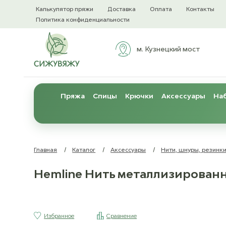
Калькулятор пряжи
Доставка
Оплата
Контакты
Политика конфиденциальности
м. Кузнецкий мост
Пряжа
Спицы
Крючки
Аксессуары
Наб
Главная
/
Каталог
/
Аксессуары
/
Нити, шнуры, резинк
Hemline Нить металлизированн
Избранное
Сравнение