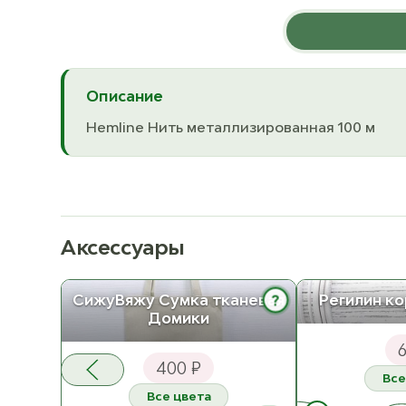
Описание
Hemline Нить металлизированная 100 м
Аксессуары
?
СижуВяжу Сумка тканевая
Регилин ко
Домики
6
400 ₽
Все
Все цвета