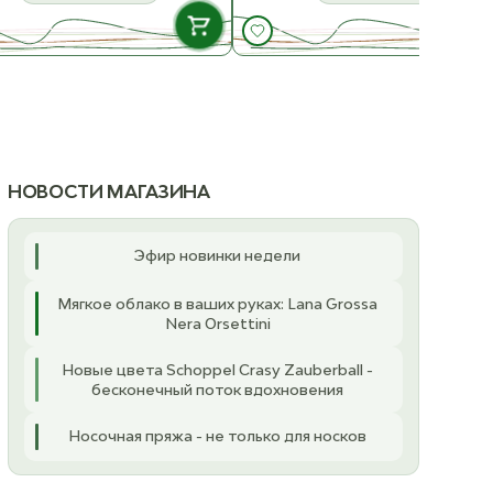
В НАЛИЧИИ
В НАЛИЧ
Katia Блокатор для
24 Бронза
ост. 3
вязания бабушкиных
квадратов 23х23 см
Дерево
ост. 7
НОВОСТИ МАГАЗИНА
Чёрный
К товару
К товару
ост. 7
Эфир новинки недели
Мягкое облако в ваших руках: Lana Grossa
Nera Orsettini
Новые цвета Schoppel Crasy Zauberball -
бесконечный поток вдохновения
Носочная пряжа - не только для носков