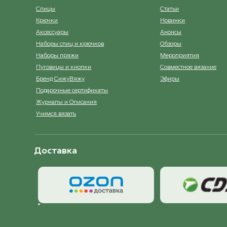
Спицы
Статьи
Крючки
Новинки
Аксессуары
Анонсы
Наборы спиц и крючков
Обзоры
Наборы пряжи
Мероприятия
Пуговицы и кнопки
Совместное вязание
Бренд СижуВяжу
Эфиры
Подарочные сертификаты
Журналы и Описания
Учимся вязать
Доставка