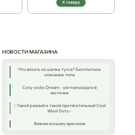
К товару
5.00 мм
ост. 1
1 490 ₽
НОВОСТИ МАГАЗИНА
Что вязать из шелка тусса? Бесплатное
описание топа
Cosy socks Dream - уютная радуга в
моточке
✨Такой разный и такой притягательный Cool
Wool Dots✨
Вяжем косынку крючком