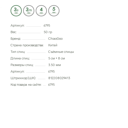
Артикул:
6795
Вес:
50 гр
Бренд:
ChiaoGoo
Страна производства:
Китай
Тип спиц:
Съёмные спицы
Длина спиц:
5 см + 8 см
Размеры спиц:
3.50 мм
Артикул:
6795
Штрихкод (ШК):
812208029413
Код товара на сайте:
6795