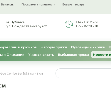
Вакансии
Программа лояльности
Возврат товара
м. Лубянка
Пн - Пт:
11 - 20
ул. Рождественка 5/7с2
Сб - Вс:
11 - 18
оры спиц и крючков
Наборы пряжи
Пуговицы и кнопки
ы и Описания
Учимся вязать
Выбывшая пряжа
Новости и
Goo Combo Set [S] 5 см + 8 см
 см