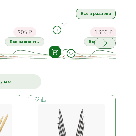
Все в разделе
Pro Ginger Съёмные спицы
Addi Novel Круговые спицы 80
см (укороченные) Дерево
см Металл
?
905 ₽
1 380 ₽
Все варианты
Все варианты
В НАЛИЧИИ
В НАЛИЧ
3.00 мм
2.00 мм
ост. 4
905 ₽
ост. 3
1 380 ₽
купают
К товару
К товару
3.25 мм
2.25 мм
ост. 5
905 ₽
ост. 3
1 380 ₽
3.50 мм
2.50 мм
ост. 4
905 ₽
ост. 3
1 380 ₽