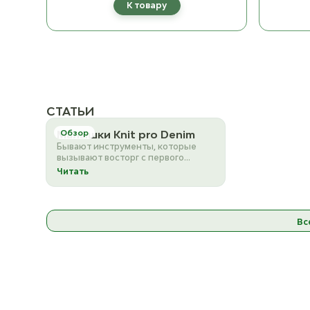
К товару
СТАТЬИ
Малышки Knit pro Denim
Обзор
Бывают инструменты, которые
вызывают восторг с первого
взгляда. Так произошло и с этими
Читать
малышами❤️Knit Pro De…
Вс