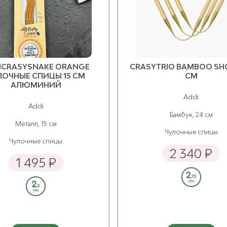
3.25 мм
ост. 2
3.50 мм
ост. 2
ICRASYSNAKE ORANGE
CRASYTRIO BAMBOO SH
ЛОЧНЫЕ СПИЦЫ 15 СМ
СМ
АЛЮМИНИЙ
Addi
Addi
Бамбук, 24 см
Металл, 15 см
Чулочные спицы
Чулочные спицы
2 340 ₽
1 495 ₽