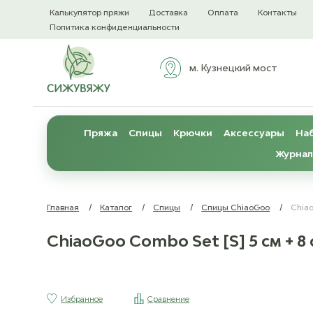
Калькулятор пряжи
Доставка
Оплата
Контакты
Политика конфиденциальности
м. Кузнецкий мост
Пряжа
Спицы
Крючки
Аксессуары
Наб
Журнал
Главная
/
Каталог
/
Спицы
/
Спицы ChiaoGoo
/
Chiao
ChiaoGoo Combo Set [S] 5 см + 8
Избранное
Сравнение