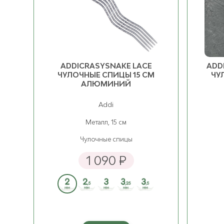
5.50 мм
ост. 4
2 070 ₽
6.50 мм
ост. 4
2 200 ₽
ADDICRASYSNAKE LACE
ADD
ЧУЛОЧНЫЕ СПИЦЫ 15 СМ
ЧУ
8.00 мм
ост. 2
2 210 ₽
АЛЮМИНИЙ
Addi
9.00 мм
ост. 3
2 330 ₽
Металл, 15 см
Чулочные спицы
1 090 ₽