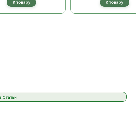
К товару
К товару
е Статьи