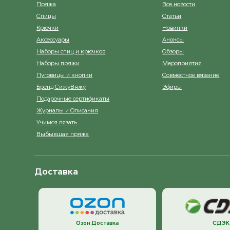
Пряжа
Все новости
Спицы
Статьи
Крючки
Новинки
Аксессуары
Анонсы
Наборы спиц и крючков
Обзоры
Наборы пряжи
Мероприятия
Пуговицы и кнопки
Совместное вязание
Бренд СижуВяжу
Эфиры
Подарочные сертификаты
Журналы и Описания
Учимся вязать
Выбывшая пряжа
Доставка
Озон Доставка
СДЭК