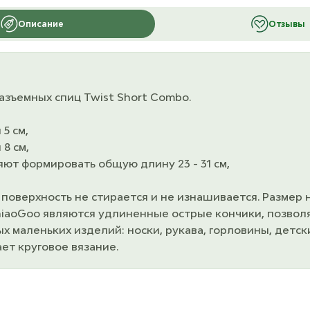
Описание
Отзывы
азъемных спиц Twist Short Combo.
5 см,
8 см,
ляют формировать общую длину 23 - 31 см,
поверхность не стирается и не изнашивается. Размер н
hiaoGoo являются удлиненные острые кончики, позвол
х маленьких изделий: носки, рукава, горловины, детск
ет круговое вязание.