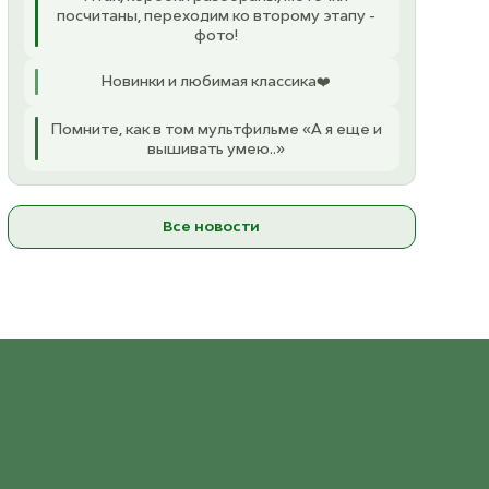
посчитаны, переходим ко второму этапу -
фото!
4632 Rosa lavender
2564 Gyllenbrun
ост. 22
ост. 22
Новинки и любимая классика❤️
Помните, как в том мультфильме «А я еще и
5252 Lila Skumring
2650 Beigemelert
ост. 23
вышивать умею..»
ост. 4
7213 BlaTurkis
2652 Mørk Beige
ост. 20
ост. 24
Все новости
8561 Gronn
3021 Lys Beige
ост. 13
ост. 15
8733 Spring green
3522 Pudder
ост. 5
ост. 13
12 Яркий Лайм (Bright
3536 Murstein
ост. 18
Light)
ост. 14