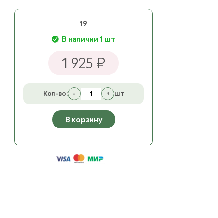
19
В наличии 1 шт
1 925 ₽
Кол-во:
-
+
шт
В корзину