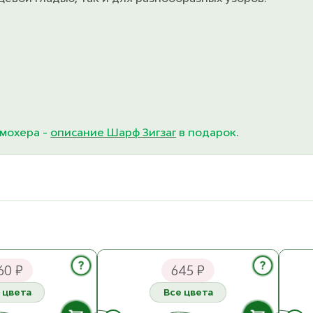
 мохера -
описание Шарф Зигзаг
в подарок
.
 Ispie
Infinity Design Silk Mohair
Sand
?
?
60 ₽
645 ₽
 цвета
Все цвета