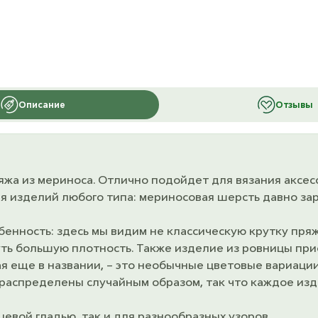
Описание
Отзывы
пряжа из мериноса. Отлично подойдет для вязания аксе
ия изделий любого типа: мериносовая шерсть давно з
бенность: здесь мы видим не классическую крутку пряжи
уть большую плотность. Также изделие из ровницы при
ная еще в названии, – это необычные цветовые вариаци
а распределены случайным образом, так что каждое и
евой гладью, так и для разнообразных узоров.