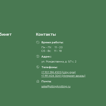
9523 Lime Punch
3543 Varm Brun
ост. 5
ост. 16
3871 Espresso
ост. 7
бинет
Контакты
4032 Pudderrosa
ост. 13
Время работы:
Пн - Пт:
11 - 20
Сб - Вс:
11 - 18
4236 Dyp Rod
Адрес:
ост. 23
ул. Рождественка, д. 5/7 с. 2
Телефоны:
4344 Pudderrosa
+7 901 594 4505 (Шоу-рум)
ост. 25
+7 991 404 3041 (Интернет заказы)
Почта:
4631 Lys Syrin
sales@sittingknitting.ru
ост. 8
4662 Mørk Lyng
ост. 19