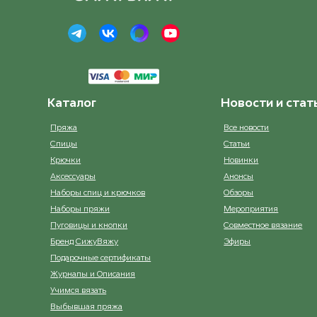
3355 Rust
Mineral gre
ост. 16
3511 Powder Pink
Oatmea
ост. 15
Каталог
Новости и стат
4042 Старая Роза/Old Pink
Off White
ост. 16
Пряжа
Все новости
Спицы
Статьи
4331 Old Rosa
Opal gree
Крючки
Новинки
ост. 19
Аксессуары
Анонсы
Наборы спиц и крючков
Обзоры
4344 Dark Powder Pink
P
Наборы пряжи
Мероприятия
ост. 22
Пуговицы и кнопки
Совместное вязание
Бренд СижуВяжу
Эфиры
4622 Light Heather
Peacoc
Подарочные сертификаты
ост. 17
Журналы и Описания
Учимся вязать
5031 Lilac
Rainbow b
Выбывшая пряжа
ост. 21