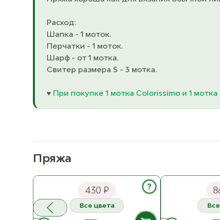
Расход:
Шапка - 1 моток.
Перчатки - 1 моток.
Шарф - от 1 мотка.
Свитер размера S - 3 мотка.
♥
При покупке 1 мотка Colorissimo и 1 мотка
Пряжа
Infinity Design Alpaca Silk
Well may Рафия
?
430 ₽
8
Все цвета
Все