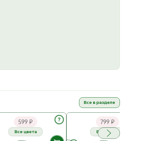
Все в разделе
nes Garn Tynn Line
Sandnes Garn Duo
?
599 ₽
799 ₽
Все цвета
Все цвета