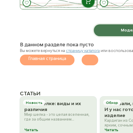
В НАЛИЧИИ
1002 Белый/White
Aqu
ост. 28
К товару
Моде
К 
В данном разделе пока пусто
1012 Натуральный/Nature
Blond
ост. 12
Вы можете вернуться на
страницу каталога
или воспользоват
Главная страница
1032 Светло-серый/Light
Butte
Gray
ост. 16
1053 Тёмно-серый/Dark
Cherr
Gray
СТАТЬИ
ост. 17
Все о шелке: виды и их
Новость
Мы вязали, 
Обзор
1099 Чёрный/Black
Clov
различия
И у нас го
ост. 22
Мир шелка - это целая вселенная,
изделие
где за общим названием
Кардиган из Co
скрываются совершенно разные
ярким, сочным
2012 Yellow
Dark turquoi
характеры. Если для вас…
Читать
сочетаемым с 
Читать
ост. 10