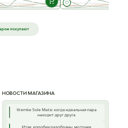
В НАЛИЧИИ
В НАЛИЧ
1002 Hvit
1002 Hvit
ост. 7
ост. 10
варом покупают
К товару
К товару
2331 Lys Beige
1015 Kitt
ост. 25
ост. 11
3009 Orange Tiger
1099 Svart
ост. 18
ост. 23
3820 Perlegra
2112 Lys Gul
ост. 17
ост. 20
НОВОСТИ МАГАЗИНА
002 Lys Ferskenblomst
2124 Aksgul
ост. 18
ост. 21
Kremke Sole Mate: когда идеальная пара
находит друг друга
4335 Bringebærkrem
2336 Karri
Итак, коробки разобраны, моточки
ост. 27
ост. 8