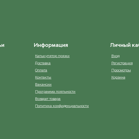
en [7493301]
3161 Medium Brown
ост. 9
ост. 19
l [7492401]
3355 Rust
ост. 40
ост. 11
ьи
Информация
Личный ка
 [SD White]
4032 Dusty Dark Rose
ост. 36
ост. 15
Калькулятор пряжи
Вход
Доставка
Регистрация
n [7491902]
4042 Старая Роза/Old Pink
Оплата
Просмотры
ост. 21
ост. 1
Контакты
Корзина
Вакансии
each [D473]
4331 Old Rosa
Программа лояльности
ост. 16
ост. 14
Возврат товара
Политика конфиденциальности
k [7503301]
4545 Cyclamen
ост. 43
ост. 21
ridge [SD3]
4554 Wine Red
ост. 14
ост. 16