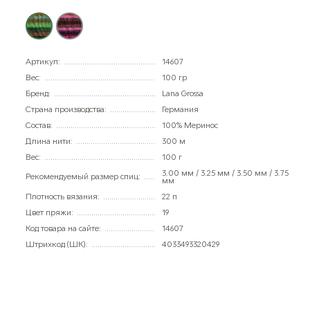
Артикул:
14607
Вес:
100 гр
Бренд:
Lana Grossa
Страна производства:
Германия
Состав:
100% Меринос
Длина нити:
300 м
Вес:
100 г
3.00 мм / 3.25 мм / 3.50 мм / 3.75
Рекомендуемый размер спиц:
мм
Плотность вязания:
22 п
Цвет пряжи:
19
Код товара на сайте:
14607
Штрихкод (ШК):
4033493320429