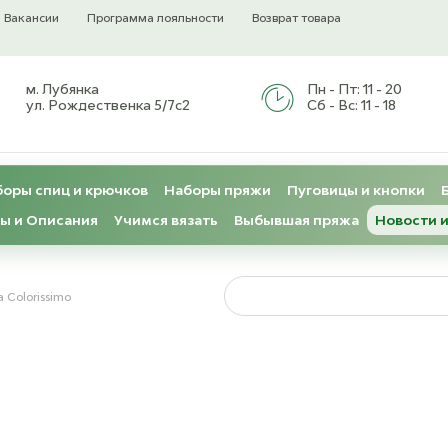
Вакансии
Программа лояльности
Возврат товара
м. Лубянка
Пн - Пт:
11 - 20
ул. Рождественка 5/7с2
Сб - Вс:
11 - 18
оры спиц и крючков
Наборы пряжи
Пуговицы и кнопки
ы и Описания
Учимся вязать
Выбывшая пряжа
Новости и
a Colorissimo