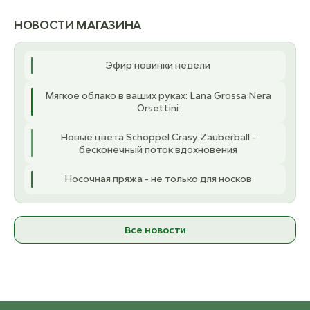
ост. 4
2 070 ₽
о
НОВОСТИ МАГАЗИНА
6.50 мм
3.
ост. 4
2 200 ₽
о
Эфир новинки недели
8.00 мм
Мягкое облако в ваших руках: Lana Grossa Nera
ост. 2
2 210 ₽
Orsettini
9.00 мм
Новые цвета Schoppel Crasy Zauberball -
ост. 3
2 330 ₽
бесконечный поток вдохновения
Носочная пряжа - не только для носков
Все новости