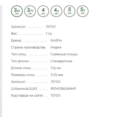
Артикул:
15700
Вес:
1 гр
Бренд:
KnitPro
Страна производства:
Индия
Тип спиц:
Съёмные спицы
Тип длины:
Стандартные
Длина спиц:
11,6 см
Размеры спиц:
3.25 мм
Артикул:
15700
Штрихкод (ШК):
8904086246449
Код товара на сайте:
15700