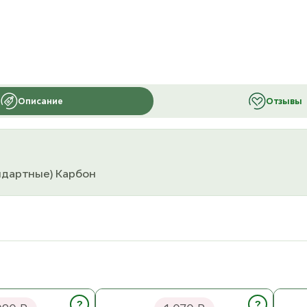
Описание
Отзывы
андартные) Карбон
ySnake Lace
ChiaoGoo Леска/кабель для
Knit
ы 15 см
спиц TWIST Red [M]
8,7 
?
?