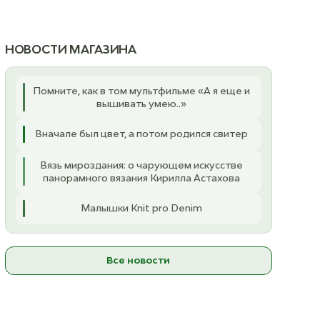
НОВОСТИ МАГАЗИНА
Помните, как в том мультфильме «А я еще и
вышивать умею..»
Вначале был цвет, а потом родился свитер
Вязь мироздания: о чарующем искусстве
панорамного вязания Кирилла Астахова
Малышки Knit pro Denim
Все новости