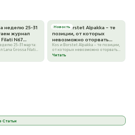
а неделю 25-31
Kos и Borstet Alpakka – те
Новость
таем журнал
позиции, от которых
Filati N67
невозможно оторвать
еделю 25-31 марта:
Kos и Borstet Alpakka – те позиции,
однотонной
взгляд. Мы и не
 Lana Grossa Filati
от которых невозможно оторвать
 носочной
собираемся отрывать,
 однотонной
взгляд. Мы и не собираемся
Читать
даже наоборот, х
сочной…
отрывать, даже…
е Статьи