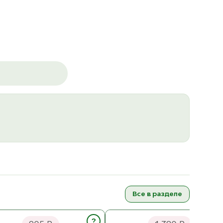
Все в разделе
Pro Ginger Съёмные спицы
Addi Novel Круговые спицы 80
см (укороченные) Дерево
см Металл
?