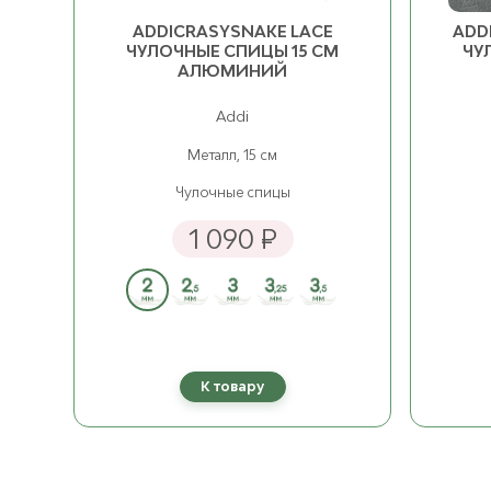
ADDICRASYSNAKE LACE
ADD
ЧУЛОЧНЫЕ СПИЦЫ 15 СМ
ЧУ
8.00 мм
ост. 2
2 210 ₽
АЛЮМИНИЙ
Addi
9.00 мм
ост. 3
2 330 ₽
Металл, 15 см
Чулочные спицы
1 090 ₽
К товару