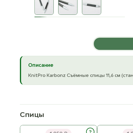
Описание
KnitPro Karbonz Съёмные спицы 11,6 см (ст
Спицы
ChiaoGoo Forte Съёмные спицы
Addi addiCraS
13 см Металл+Карбон
Чулочные спиц
?