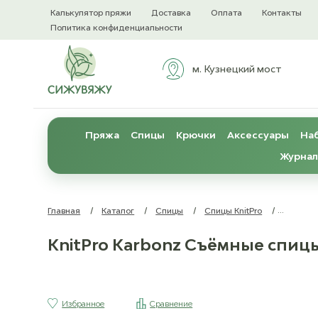
Калькулятор пряжи
Доставка
Оплата
Контакты
Политика конфиденциальности
м. Кузнецкий мост
Пряжа
Спицы
Крючки
Аксессуары
Наб
Журнал
Главная
/
Каталог
/
Спицы
/
Спицы KnitPro
/
KnitPro
KnitPro Karbonz Съёмные спицы
Избранное
Сравнение