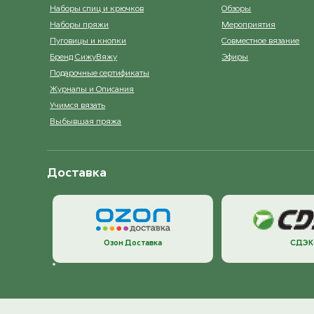
Наборы спиц и крючков
Обзоры
Наборы пряжи
Мероприятия
Пуговицы и кнопки
Совместное вязание
Бренд СижуВяжу
Эфиры
Подарочные сертификаты
Журналы и Описания
Учимся вязать
Выбывшая пряжа
Доставка
Озон Доставка
СДЭК