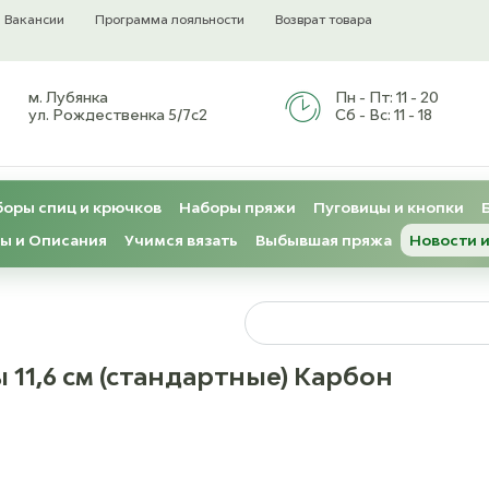
Вакансии
Программа лояльности
Возврат товара
м. Лубянка
Пн - Пт:
11 - 20
ул. Рождественка 5/7с2
Сб - Вс:
11 - 18
оры спиц и крючков
Наборы пряжи
Пуговицы и кнопки
ы и Описания
Учимся вязать
Выбывшая пряжа
Новости и
 Karbonz Съёмные спицы 11,6 см (стандартные) Карбон
 11,6 см (стандартные) Карбон