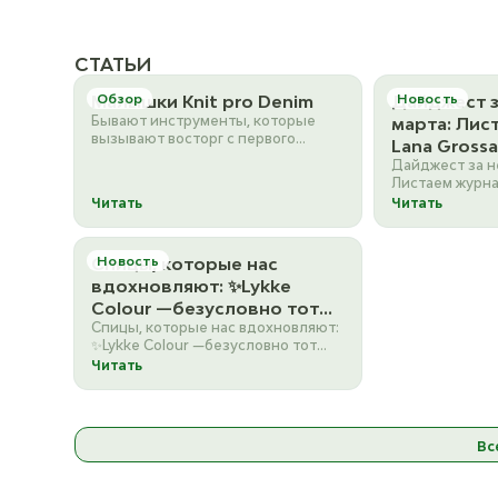
СТАТЬИ
Малышки Knit pro Denim
Обзор
Дайджест з
Новость
Бывают инструменты, которые
марта: Лис
вызывают восторг с первого
Lana Grossa 
взгляда. Так произошло и с этими
Дайджест за н
Подборка 
малышами❤️Knit Pro De…
Листаем журнал
хлопковой
N67 Подборка
Читать
Читать
пряжи По
хлопковой но
Спицы, которые нас
Новость
вдохновляют: ✨Lykke
Colour —безусловно тот
Спицы, которые нас вдохновляют:
самый вариант спиц,
✨Lykke Colour —безусловно тот
которые нужно брать
самый вариант спиц, которые
Читать
набором. Черный че
нужно брать наборо…
Вс