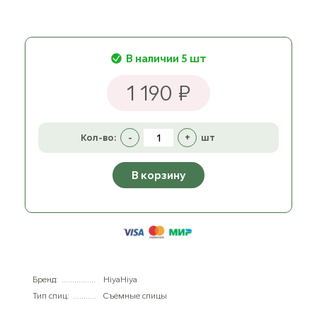
В наличии 5 шт
1 190 ₽
Кол-во:
-
+
шт
В корзину
Бренд:
HiyaHiya
Тип спиц:
Съёмные спицы