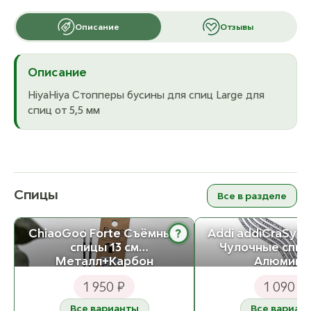
Описание
Отзывы
Описание
HiyaHiya Стопперы бусины для спиц Large для
спиц от 5,5 мм
Спицы
Все в разделе
ChiaoGoo Forte Съёмные
Addi addiCraSySn
?
спицы 13 см
Чулочные спицы
Металл+Карбон
Алюмини
1 950 ₽
1 090 ₽
Все варианты
Все вариан