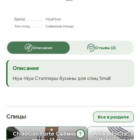
Бренд:
HiyaHiya
Тип спиц:
Съёмные спицы
Описание
Отзывы (2)
Описание
Hiya-Hiya Стопперы бусины для спиц Small
Спицы
Все в разделе
?
ChiaoGoo Forte Съёмные
Addi addiCraSySn