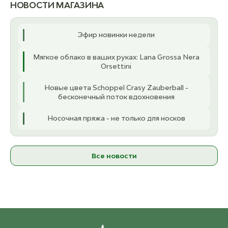
НОВОСТИ МАГАЗИНА
6.50 мм
3.
ост. 4
2 200 ₽
о
Эфир новинки недели
8.00 мм
Мягкое облако в ваших руках: Lana Grossa Nera
ост. 2
2 210 ₽
Orsettini
9.00 мм
Новые цвета Schoppel Crasy Zauberball -
ост. 3
2 330 ₽
бесконечный поток вдохновения
Носочная пряжа - не только для носков
Все новости