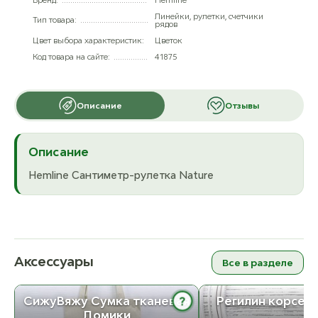
Линейки, рулетки, счетчики
Тип товара:
рядов
Цвет выбора характеристик:
Цветок
Код товара на сайте:
41875
Описание
Отзывы
Описание
Hemline Сантиметр-рулетка Nature
Аксессуары
Все в разделе
?
СижуВяжу Сумка тканевая
Регилин корсет
Домики