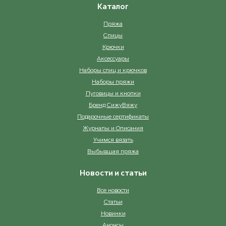
Каталог
Пряжа
Спицы
Крючки
Аксессуары
Наборы спиц и крючков
Наборы пряжи
Пуговицы и кнопки
Бренд СижуВяжу
Подарочные сертификаты
Журналы и Описания
Учимся вязать
Выбывшая пряжа
Новости и статьи
Все новости
Статьи
Новинки
Анонсы