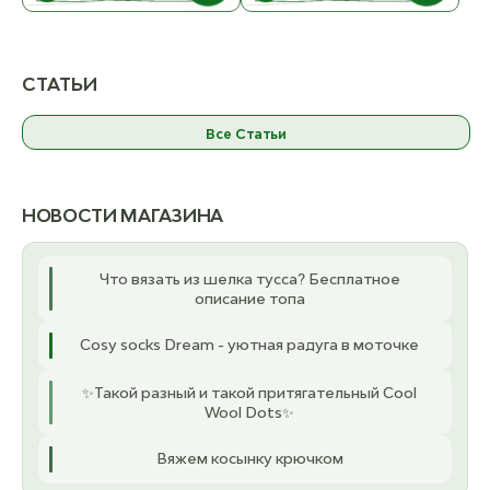
В НАЛИЧИИ
В НАЛИЧИИ
Addi маркер
Addi Набор
СТАТЬИ
Сердечко 1 шт.
фиксаторов
ост. 29
петель
addiMaschenfix 6
Все Статьи
шт. в блистере
ост. 3
К товару
К товару
НОВОСТИ МАГАЗИНА
Что вязать из шелка тусса? Бесплатное
описание топа
Cosy socks Dream - уютная радуга в моточке
✨Такой разный и такой притягательный Cool
Wool Dots✨
Вяжем косынку крючком