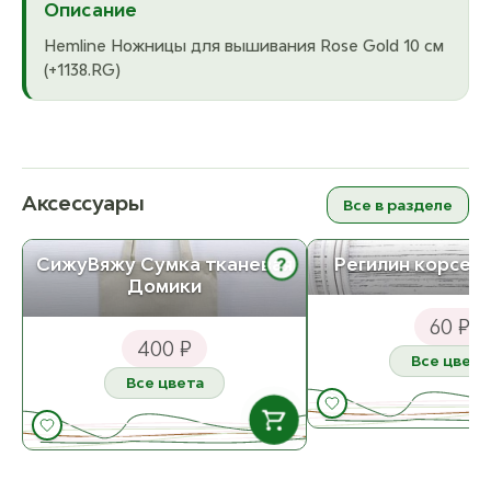
Описание
Hemline Ножницы для вышивания Rose Gold 10 см
(+1138.RG)
Аксессуары
Все в разделе
?
СижуВяжу Сумка тканевая
Регилин корсет
Домики
60 ₽
400 ₽
Все цвета
Все цвета
В НАЛИЧИИ
Б