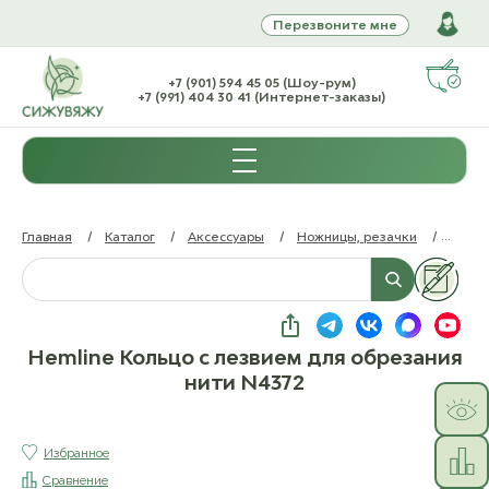
Перезвоните мне
+7 (901) 594 45 05 (Шоу-рум)
+7 (991) 404 30 41 (Интернет-заказы)
Главная
/
Каталог
/
Аксессуары
/
Ножницы, резачки
/
/
H
Hemline Кольцо с лезвием для обрезания
нити N4372
Избранное
Сравнение