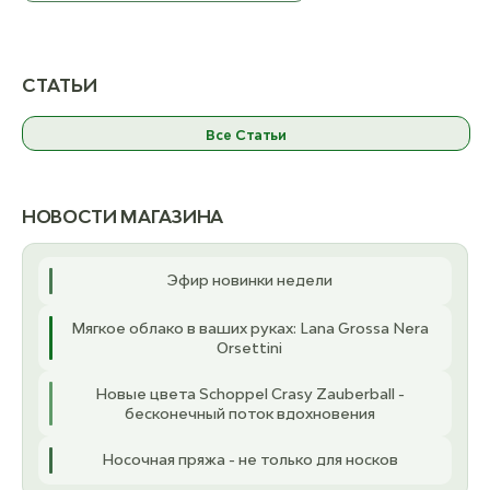
В НАЛИЧИИ
Б
ост. 
Сумка тканевая Домики
ост. 1
СТАТЬИ
К товару
Чё
ост.
Все Статьи
К товару
НОВОСТИ МАГАЗИНА
Эфир новинки недели
Мягкое облако в ваших руках: Lana Grossa Nera
Orsettini
Новые цвета Schoppel Crasy Zauberball -
бесконечный поток вдохновения
Носочная пряжа - не только для носков