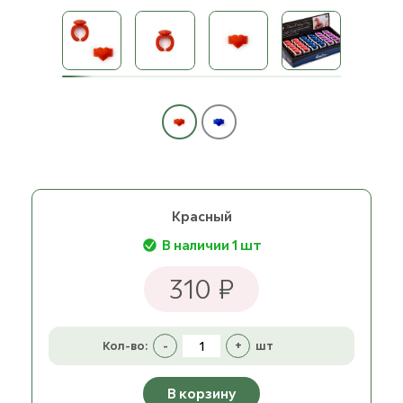
Красный
В наличии 1 шт
310 ₽
Кол-во:
-
+
шт
В корзину