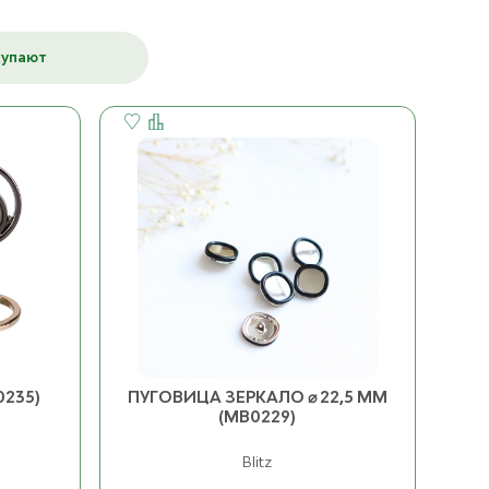
ица Кошачий глаз ⌀ 10
Пуговица Шанель, на
купают
К товару
мм
ножке ⌀ 23 мм (0122ПП)
К товару
ост. 107
ост. 38
0235)
ПУГОВИЦА ЗЕРКАЛО ⌀ 22,5 ММ
(MB0229)
Blitz