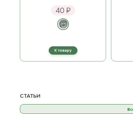
07 Пыльная роза
07 Пы
ост. 20
40 ₽
08 Бордовый
08
ост. 18
09 Тёмно-серый
09 Т
ост. 19
К товару
10 Фуксия
ост. 15
11 Розовый
ост. 23
СТАТЬИ
12 Жёлто-зелёный
12 Жёл
ост. 17
Вс
32 Натуальный
32 
ост. 19