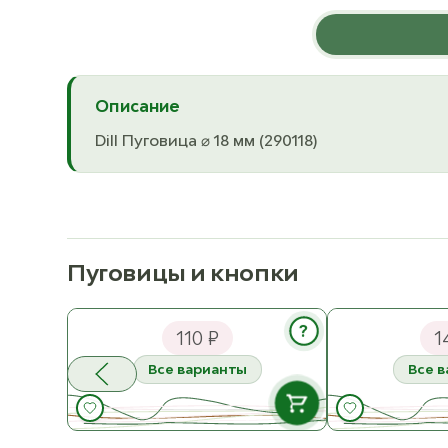
Описание
Dill Пуговица ⌀ 18 мм (290118)
Пуговицы и кнопки
Katia Пуговица Кокос в глазури
Katia Пуговица
20 мм
25 мм
?
110 ₽
1
Все варианты
Все 
В НАЛИЧИИ