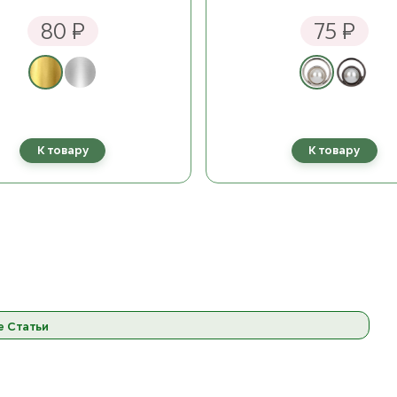
льная роза
ост. 14
80 ₽
75 ₽
 Бордовый
ост. 9
ёмно-серый
ост. 10
К товару
К товару
10 Фуксия
ост. 12
11 Розовый
ост. 17
то-зелёный
ост. 11
е Статьи
Натуальный
ост. 12