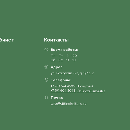
бинет
Контакты
Время работы:
Пн - Пт:
11 - 20
Сб - Вс:
11 - 18
Адрес:
ул. Рождественка, д. 5/7 с. 2
Телефоны:
+7 901 594 4505 (Шоу-рум)
+7 991 404 3041 (Интернет заказы)
Почта:
sales@sittingknitting.ru