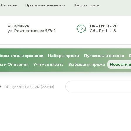
Вакансии
Программа лояльности
Возврат товара
м. Лубянка
Пн - Пт:
11 - 20
ул. Рождественка 5/7с2
Сб - Вс:
11 - 18
оры спиц и крючков
Наборы пряжи
Пуговицы и кнопки
ы и Описания
Учимся вязать
Выбывшая пряжа
Новости и
/
Dill Пуговица ⌀ 18 мм (290118)