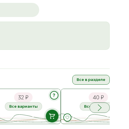
Все в разделе
вица Кошачий глаз ⌀ 10 мм
Пуговица Шанель, на ножке ⌀ 
мм (0122ПП)
?
32 ₽
40 ₽
Все варианты
Все варианты
В НАЛИЧИИ
В НАЛИЧ