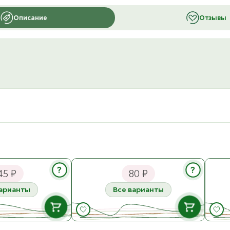
Описание
Отзывы
 Кокос в глазури
Blitz Пуговица 17,5 мм (MB 0248)
Пуго
?
?
45 ₽
80 ₽
варианты
Все варианты
В НАЛИЧИИ
В НАЛИЧИИ