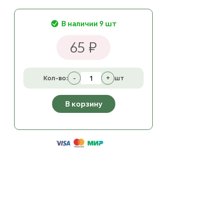
В наличии 9 шт
65 ₽
Кол-во:
-
+
шт
В корзину