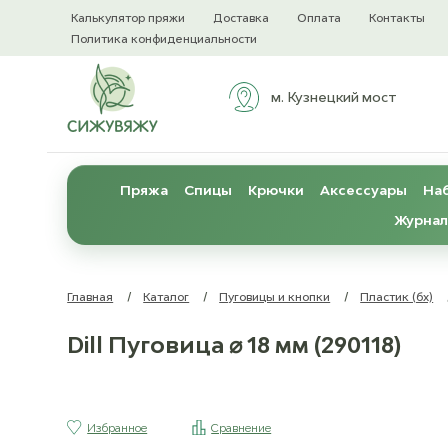
Калькулятор пряжи
Доставка
Оплата
Контакты
Политика конфиденциальности
м. Кузнецкий мост
Пряжа
Спицы
Крючки
Аксессуары
Наб
Журнал
Главная
/
Каталог
/
Пуговицы и кнопки
/
Пластик (бх)
Dill Пуговица ⌀ 18 мм (290118)
Избранное
Сравнение