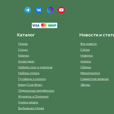
Каталог
Новости и стат
Пряжа
Все новости
Спицы
Статьи
Крючки
Новинки
Аксессуары
Анонсы
Наборы спиц и крючков
Обзоры
Наборы пряжи
Мероприятия
Пуговицы и кнопки
Совместное вязание
Бренд СижуВяжу
Эфиры
Подарочные сертификаты
Журналы и Описания
Учимся вязать
Выбывшая пряжа