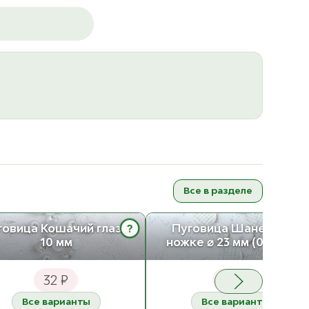
Все в разделе
?
говица Кошачий глаз ⌀
Пуговица Шанель, на
10 мм
ножке ⌀ 23 мм (0122ПП)
32 ₽
40 ₽
Все варианты
Все варианты