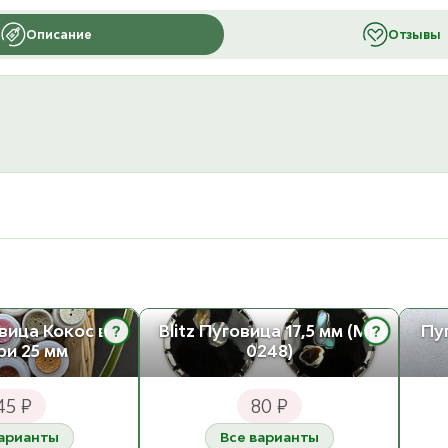
Описание
Отзывы
?
?
овица Кокос в
Blitz Пуговица 17,5 мм (MB
Пу
ри 25 мм
0248)
45 ₽
80 ₽
варианты
Все варианты