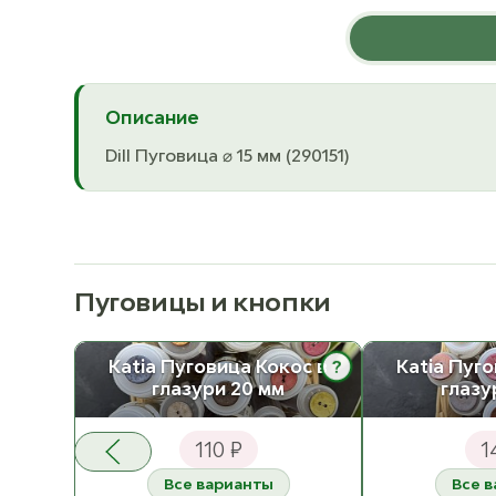
Описание
Dill Пуговица ⌀ 15 мм (290151)
Пуговицы и кнопки
?
Katia Пуговица Кокос в
Katia Пуг
глазури 20 мм
глазу
110 ₽
1
Все варианты
Все 