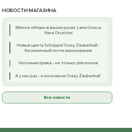
ль
 8
НОВОСТИ МАГАЗИНА
К товару
Мягкое облако в ваших руках: Lana Grossa
Nera Orsettini
Новые цвета Schoppel Crasy Zauberball -
бесконечный поток вдохновения
Носочная пряжа - не только для носков
А у нас раз - и носочки из Crazy Zauberball.
Все новости