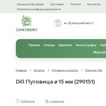
Калькулятор пряжи
Доставка
Оплата
Контакты
Политика конфиденциальности
м. Кузнецкий мост
Пряжа
Спицы
Крючки
Аксессуары
Наб
Журнал
Главная
/
Каталог
/
Пуговицы и кнопки
/
Пластик (бх)
Dill Пуговица ⌀ 15 мм (290151)
Избранное
Сравнение