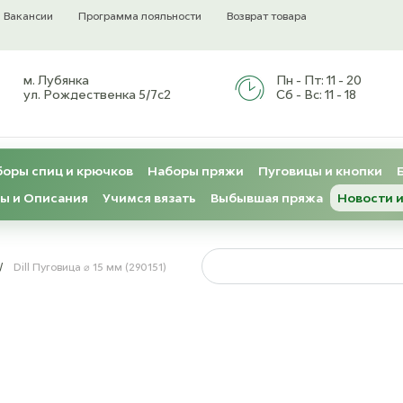
Вакансии
Программа лояльности
Возврат товара
м. Лубянка
Пн - Пт:
11 - 20
ул. Рождественка 5/7с2
Сб - Вс:
11 - 18
оры спиц и крючков
Наборы пряжи
Пуговицы и кнопки
ы и Описания
Учимся вязать
Выбывшая пряжа
Новости и
/
Dill Пуговица ⌀ 15 мм (290151)