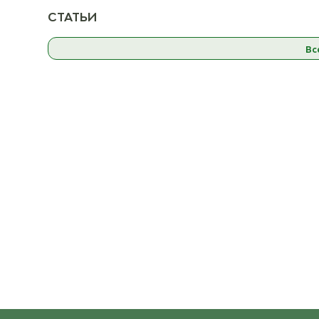
06 Синий
К товару
ост. 23
СТАТЬИ
Вс
07 Пыльная роза
07 Пы
ост. 20
08 Бордовый
08
ост. 18
09 Тёмно-серый
09 Т
ост. 19
10 Фуксия
ост. 15
11 Розовый
ост. 23
12 Жёлто-зелёный
12 Жёл
ост. 17