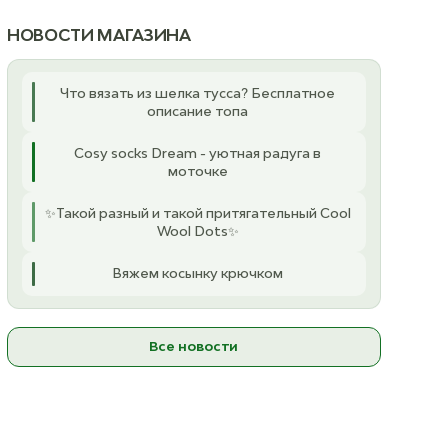
ль
 8
НОВОСТИ МАГАЗИНА
К товару
Что вязать из шелка тусса? Бесплатное
описание топа
Cosy socks Dream - уютная радуга в
моточке
✨Такой разный и такой притягательный Cool
Wool Dots✨
Вяжем косынку крючком
Все новости