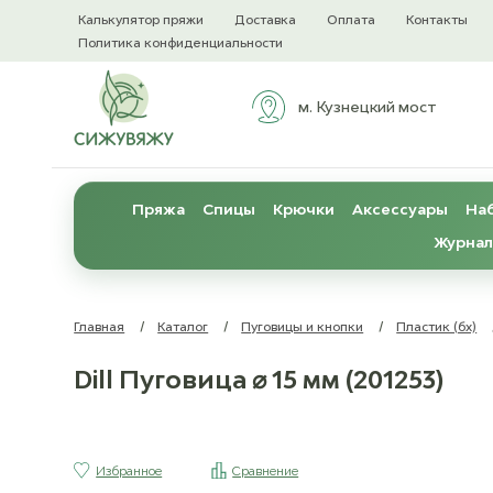
Калькулятор пряжи
Доставка
Оплата
Контакты
Политика конфиденциальности
м. Кузнецкий мост
Пряжа
Спицы
Крючки
Аксессуары
Наб
Журнал
Главная
/
Каталог
/
Пуговицы и кнопки
/
Пластик (бх)
Dill Пуговица ⌀ 15 мм (201253)
Избранное
Сравнение