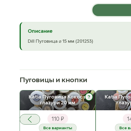
Описание
Dill Пуговица ⌀ 15 мм (201253)
Пуговицы и кнопки
?
Katia Пуговица Кокос в
Katia Пуг
глазури 20 мм
глазу
110 ₽
1
Все варианты
Все 