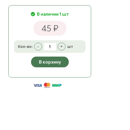
В наличии 1 шт
45 ₽
Кол-во:
-
+
шт
В корзину