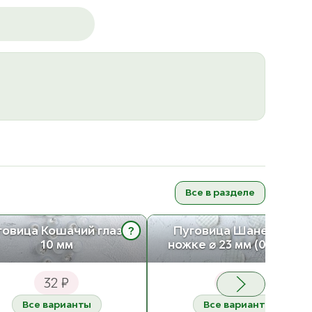
Все в разделе
?
говица Кошачий глаз ⌀
Пуговица Шанель, на
10 мм
ножке ⌀ 23 мм (0122ПП)
32 ₽
40 ₽
Все варианты
Все варианты