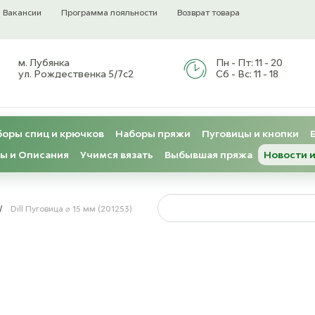
Вакансии
Программа лояльности
Возврат товара
м. Лубянка
Пн - Пт:
11 - 20
ул. Рождественка 5/7с2
Сб - Вс:
11 - 18
оры спиц и крючков
Наборы пряжи
Пуговицы и кнопки
ы и Описания
Учимся вязать
Выбывшая пряжа
Новости и
/
Dill Пуговица ⌀ 15 мм (201253)