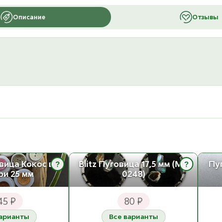
Описание
Отзывы
?
?
овица Кокос в
Blitz Пуговица 17,5 мм (MB
Пу
ри 25 мм
0248)
45 ₽
80 ₽
варианты
Все варианты