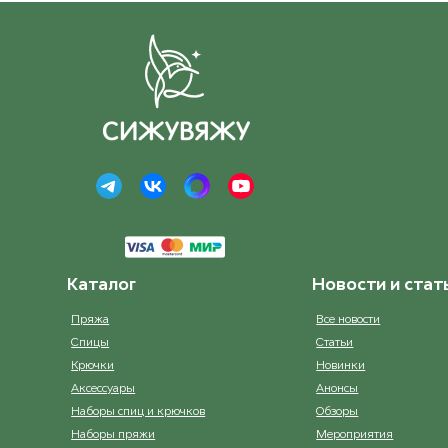
32 Натуальный
32 
ост. 19
Каталог
Новости и стат
Пряжа
Все новости
Спицы
Статьи
Крючки
Новинки
Аксессуары
Анонсы
Наборы спиц и крючков
Обзоры
Наборы пряжи
Мероприятия