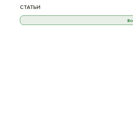
06 Синий
К товару
ост. 23
СТАТЬИ
Вс
07 Пыльная роза
07 Пы
ост. 20
08 Бордовый
08
ост. 18
09 Тёмно-серый
09 Т
ост. 19
10 Фуксия
ост. 15
11 Розовый
ост. 23
12 Жёлто-зелёный
12 Жёл
ост. 17