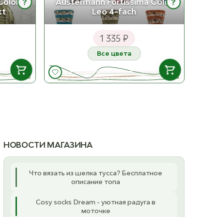
olor 6-
Austermann Fortissima Color
?
?
kt
Leo 4-fach
3009 Orange Tiger
1099 Svart
ост. 18
ост. 23
1 335 ₽
3820 Perlegra
2112 Lys Gul
Все цвета
ост. 17
ост. 20
002 Lys Ferskenblomst
2124 Aksgul
 НАЛИЧИИ
В НАЛИЧИИ
ост. 18
ост. 21
71
587 Oliv
 2
ост. 8
4335 Bringebærkrem
2336 Karri
ост. 27
ост. 8
72
588 Blau
НОВОСТИ МАГАЗИНА
 1
К товару
ост. 10
4632 Rosa lavender
2564 Gyllenbrun
ост. 22
ост. 22
Что вязать из шелка тусса? Бесплатное
73
589 Granit
описание топа
 4
ост. 8
5252 Lila Skumring
2650 Beigemelert
ост. 23
ост. 4
Cosy socks Dream - уютная радуга в
590 Petrol
моточке
ост. 6