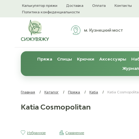
Калькулятор пряжи
Доставка
Оплата
Контакты
Политика конфиденциальности
м. Кузнецкий мост
Пряжа
Спицы
Крючки
Аксессуары
Наб
Журнал
Главная
/
Каталог
/
Пряжа
/
Katia
/
Katia Cosmopolit
Katia Cosmopolitan
Избранное
Сравнение