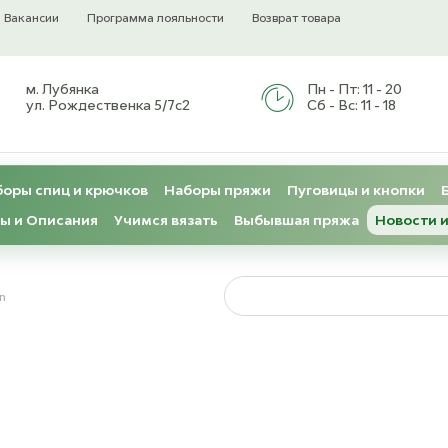
Вакансии
Программа лояльности
Возврат товара
м. Лубянка
Пн - Пт:
11 - 20
ул. Рождественка 5/7с2
Сб - Вс:
11 - 18
оры спиц и крючков
Наборы пряжи
Пуговицы и кнопки
ы и Описания
Учимся вязать
Выбывшая пряжа
Новости и
an