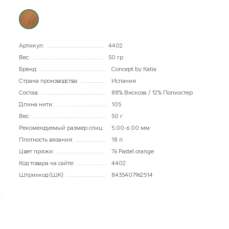
Артикул:
4402
Вес:
50 гр
Бренд:
Concept by Katia
Страна производства:
Испания
Состав:
88% Вискоза / 12% Полиэстер
Длина нити:
105
Вес:
50 г
Рекомендуемый размер спиц:
5.00-6.00 мм
Плотность вязания:
18 п
Цвет пряжи:
76 Pastel orange
Код товара на сайте:
4402
Штрихкод (ШК):
8435407962514