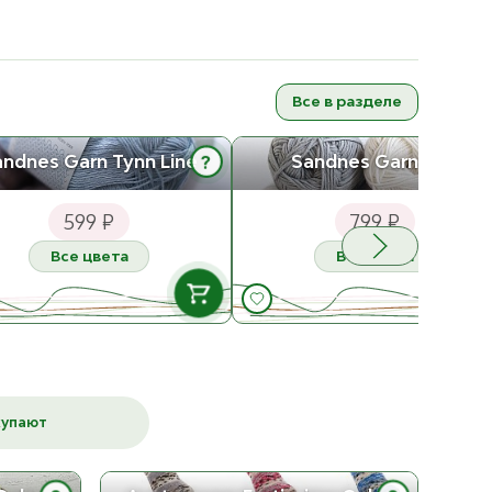
Все в разделе
andnes Garn Tynn Line
Sandnes Garn Duo
?
599 ₽
799 ₽
Все цвета
Все цвета
В НАЛИЧИИ
В НАЛИЧ
1002 Hvit
1002 Hvit
ост. 7
ост. 10
купают
К товару
К товару
2331 Lys Beige
1015 Kitt
ост. 22
ост. 11