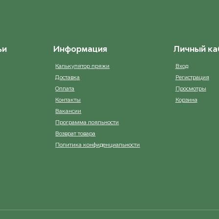
each [D473]
4042 Старая Роза/Old Pink
ост. 16
ост. 1
ьи
Информация
Личный ка
k [7503301]
4331 Old Rosa
ост. 43
ост. 14
Калькулятор пряжи
Вход
Доставка
Регистрация
ridge [SD3]
4545 Cyclamen
Оплата
Просмотры
ост. 14
ост. 21
Контакты
Корзина
Вакансии
th [7496701]
4554 Wine Red
Программа лояльности
ост. 1
ост. 22
Возврат товара
Политика конфиденциальности
Royal [112A]
4622 Light Heather
ост. 74
ост. 15
ke [7501001]
4853 Heather
ост. 25
ост. 24