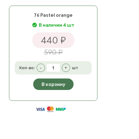
76 Pastel orange
В наличии 4 шт
440 ₽
590 ₽
Кол-во:
-
+
шт
В корзину