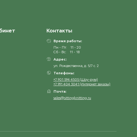
4236 Dyp Rod
ост. 23
бинет
Контакты
4344 Pudderrosa
ост. 25
Время работы:
Пн - Пт:
11 - 20
Сб - Вс:
11 - 18
4631 Lys Syrin
ост. 8
Адрес:
ул. Рождественка, д. 5/7 с. 2
Телефоны:
4662 Mørk Lyng
+7 901 594 4505 (Шоу-рум)
ост. 19
+7 991 404 3041 (Интернет заказы)
Почта:
5575 Marine
sales@sittingknitting.ru
ост. 7
5811 Arctic ice
ост. 13