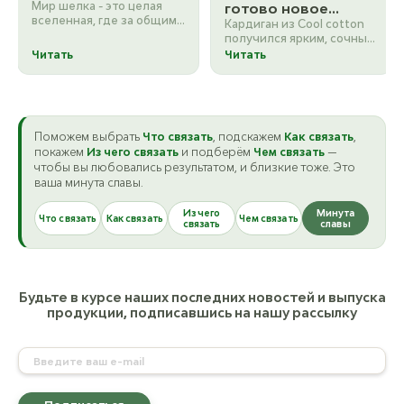
Мир шелка - это целая
готово новое
вселенная, где за общим
Кардиган из Cool cotton
изделие
названием скрываются
получился ярким, сочным
совершенно разные
и очень сочетаемым с
Читать
Читать
характеры. Если для вас…
любой одеждой. Его
померили все, и всем…
Поможем выбрать
Что связать
, подскажем
Как связать
,
покажем
Из чего связать
и подберём
Чем связать
—
чтобы вы любовались результатом, и близкие тоже. Это
ваша минута славы.
Из чего
Минута
Что связать
Как связать
Чем связать
связать
славы
Будьте в курсе наших последних новостей и выпуска
продукции, подписавшись на нашу рассылку