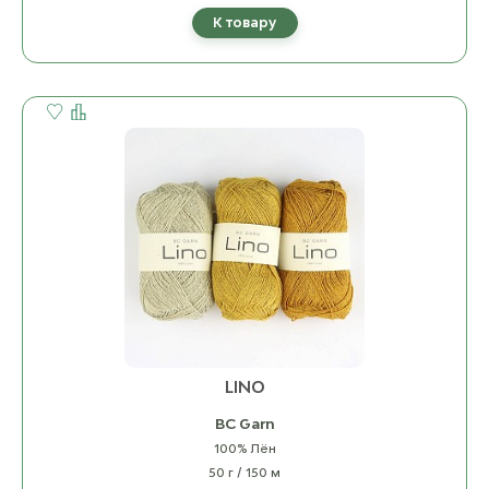
К товару
LINO
BC Garn
100% Лён
50 г / 150 м