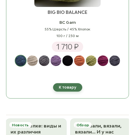
BIG BIO BALANCE
BC Garn
55% Шерсть / 45% Хлопок
100 г / 230 м
1 710 ₽
К товару
Все о шелке: виды и
Новость
Мы вязали, вязали,
Обзор
их различия
вязали… И у нас