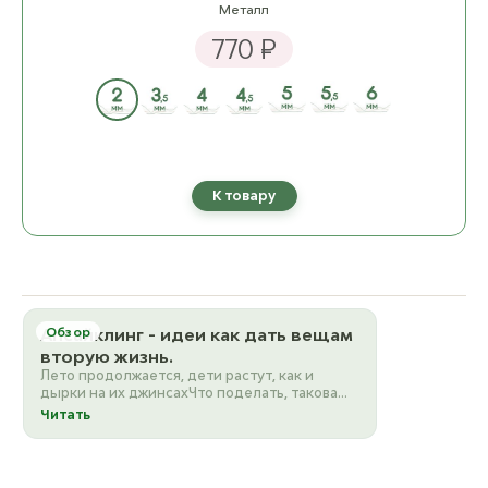
Металл
770 ₽
К товару
Апсайклинг - идеи как дать вещам
Обзор
вторую жизнь.
Лето продолжается, дети растут, как и
дырки на их джинсахЧто поделать, такова
жизнь вещей…А поделать всегда ч…
Читать