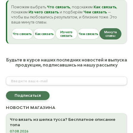
Поможем выбрать
Что связать
, подскажем
Как связать
,
покажем
Из чего связать
и подберём
Чем связать
—
чтобы вы любовались результатом, и близкие тоже. Это
ваша минута славы.
Из чего
Минута
Что связать
Как связать
Чем связать
связать
славы
Будьте в курсе наших последних новостей и выпуска
продукции, подписавшись на нашу рассылку
Подписаться
НОВОСТИ МАГАЗИНА
Что вязать из шелка тусса? Бесплатное описание
топа
07.08.2026