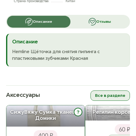
Страна производства:
Китай
Описание
Отзывы
Описание
Hemline Щёточка для снятия пилинга с
пластиковыми зубчиками Красная
Аксессуары
Все в разделе
СижуВяжу Сумка тканевая
Регилин корсет
?
Домики
60 ₽
400 ₽