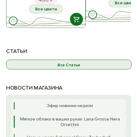
Все цвета
Все цвета
В НАЛИЧИИ
Б
ост. 
Сумка тканевая Домики
ост. 1
СТАТЬИ
К товару
Чё
ост.
Все Статьи
К товару
НОВОСТИ МАГАЗИНА
Эфир новинки недели
Мягкое облако в ваших руках: Lana Grossa Nera
Orsettini