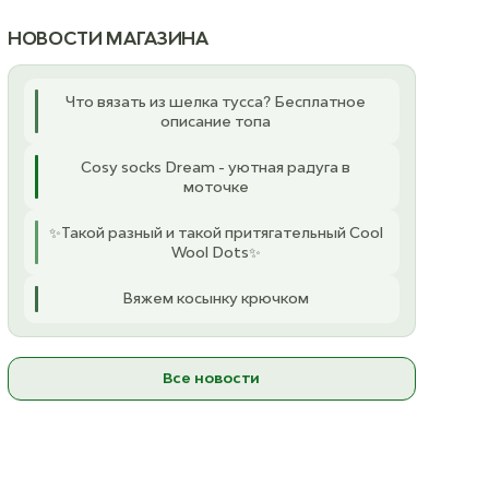
10
ост. 10
НОВОСТИ МАГАЗИНА
К товару
Что вязать из шелка тусса? Бесплатное
описание топа
Cosy socks Dream - уютная радуга в
моточке
✨Такой разный и такой притягательный Cool
Wool Dots✨
Вяжем косынку крючком
Все новости