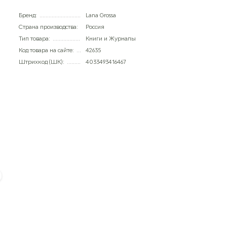
Бренд:
Lana Grossa
Страна производства:
Россия
Тип товара:
Книги и Журналы
Код товара на сайте:
42635
Штрихкод (ШК):
4033493416467