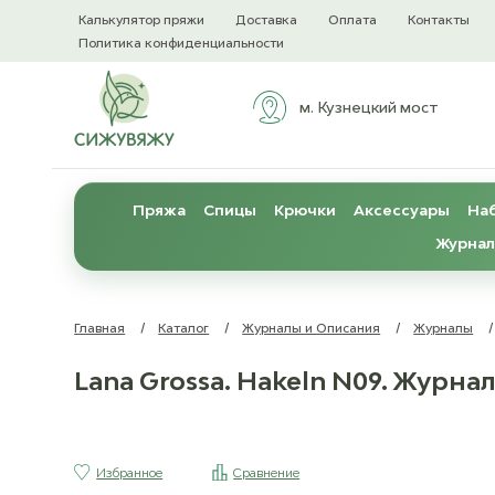
Калькулятор пряжи
Доставка
Оплата
Контакты
Политика конфиденциальности
м. Кузнецкий мост
Пряжа
Спицы
Крючки
Аксессуары
Наб
Журнал
Главная
/
Каталог
/
Журналы и Описания
/
Журналы
/
Lana Grossa. Hakeln N09. Журна
Избранное
Сравнение