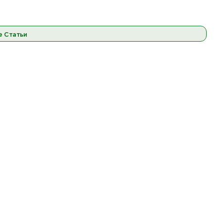
ост. 1
ост. 
К товару
К товару
е Статьи