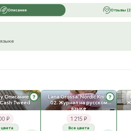
Описание
Отзывы (2
 языке
у Описание
Lana Grossa. Nordic Knits
?
?
 Cash Tweed
02. Журнал на русском
Ж
языке
00 ₽
1 215 ₽
 цвета
Все цвета