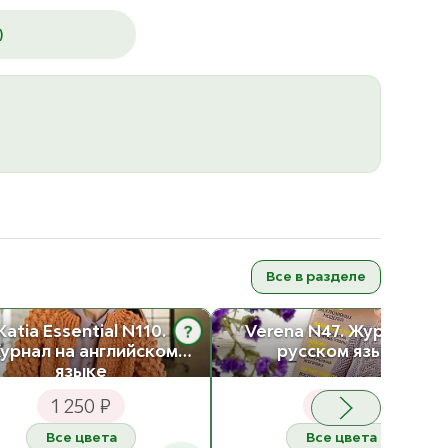
)
Все в разделе
Katia Essential N110.
Verena N47. Журнал на
?
урнал на английском
русском языке
языке
1 250 ₽
200 ₽
Все цвета
Все цвета