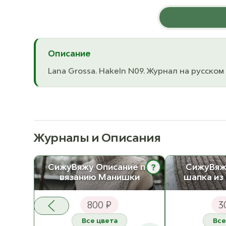
Описание
Lana Grossa. Hakeln N09. Журнал на русском
Журналы и Описания
СижуВяжу Описание по
СижуВяж
?
вязанию Манишки
шапка из
800 ₽
3
Все цвета
Все