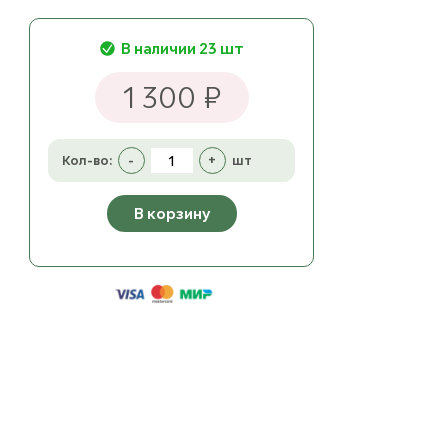
В наличии 23 шт
1 300 ₽
Кол-во:
-
+
шт
В корзину