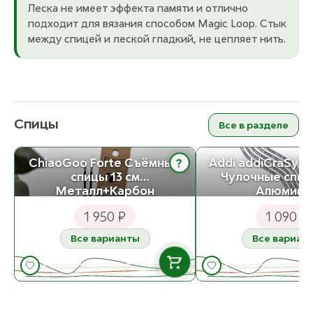
Леска не имеет эффекта памяти и отлично
подходит для вязания способом Magic Loop. Стык
между спицей и леской гладкий, не цепляет нить.
Спицы
Все в разделе
ChiaoGoo Forte Съёмные
Addi addiCraSySn
?
спицы 13 см
Чулочные спицы
Металл+Карбон
Алюмини
1 950 ₽
1 090 ₽
Все варианты
Все вариан
В НАЛИЧИИ