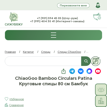
Перезвоните мне
+7 (901) 594 45 05 (Шоу-рум)
+7 (991) 404 30 41 (Интернет-заказы)
Главная
/
Каталог
/
Спицы
/
Спицы ChiaoGoo
/
ChiaoGoo Bam
ChiaoGoo Bamboo Circulars Patina
Круговые спицы 80 см Бамбук
Избранное
Сравнение