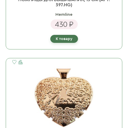
397.HG)
Hemline
430 ₽
К товару