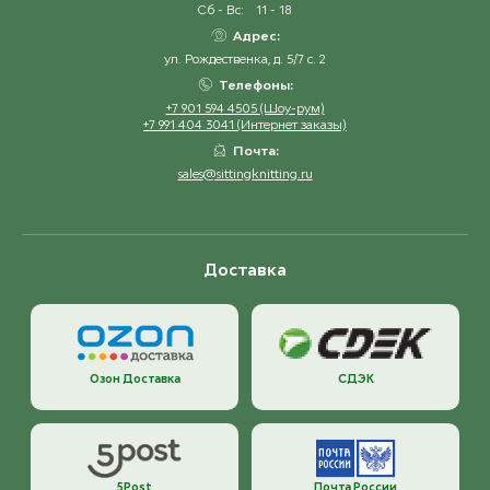
Сб - Вс:
11 - 18
Адрес:
ул. Рождественка, д. 5/7 с. 2
Телефоны:
+7 901 594 4505 (Шоу-рум)
+7 991 404 3041 (Интернет заказы)
Почта:
sales@sittingknitting.ru
Доставка
Озон Доставка
СДЭК
5Post
Почта России